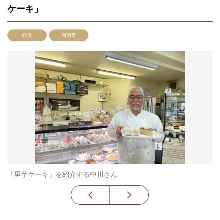
ケーキ」
経済
周南市
「里芋ケーキ」を紹介する中川さん
里