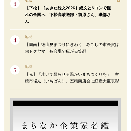
地域
【下松】［あきた総文2026］総文とNコンで憧
れの全国へ 下松高放送部・前原さん、磯部さ
ん
地域
【周南】徳山夏まつりにぎわう みこしの市長賞は
㈱トクヤマ 各会場で広がる笑顔
地域
【光】「歩いて暮らせる温かいまちづくりを」 室
積市場ん（いちばん）、室積商店会に経産大臣表彰