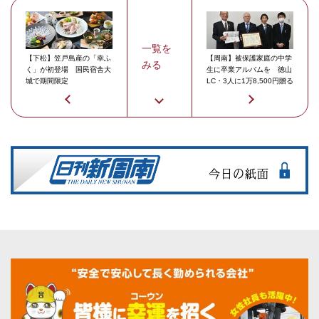
一覧を
【下松】笠戸島産の「幸ふ
【周南】被保護家庭の中学
みる
く」が初登場 国民宿舎大
生に卒業アルバムを 徳山
城で期間限定
LC・3人に1万8,500円贈る