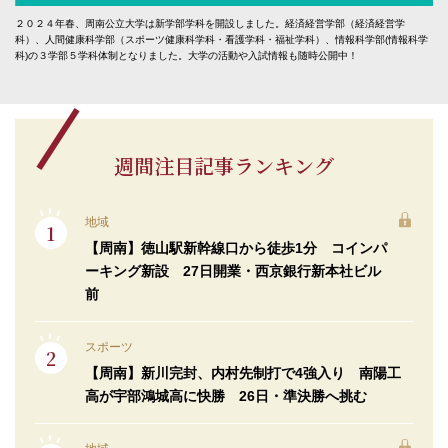
２０２４年春、周南公立大学は新学部学科を開設しました。経済経営学部（経済経営学
科）、人間健康科学部（スポーツ健康科学科・看護学科・福祉学科）、情報科学部(情報科学
科)の３学部５学科体制となりました。大学の活動や入試情報も随時公開中！
週間注目記事ランキング
地域
【周南】徳山駅新幹線口から徒歩1分 コインパ
ーキング新設 27日開業・西京銀行新本社ビル
前
スポーツ
【周南】新川完封、内村先制打で4強入り 南陽工
高が宇部鴻城高に快勝 26日・準決勝へ挑む