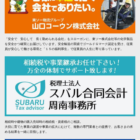
「安全で 安心して 長く勤められる会社」をスローガンに、東ソー株式会社等の化学製品
を安全かつ確実にお届けしています。安全輸送の実績でゴールドＧマーク認定を受け、従業
員が安心して働ける環境と「１５の福利厚生」で従業員の人生に寄り添っています。
相続時や建物の購入売却時の相続税・資産税のご相談。
大切に育てた事業の譲渡や事業の拡大にむけて、複数の専門業者との提携で、お客さまの求
める結果を一緒に目指します。