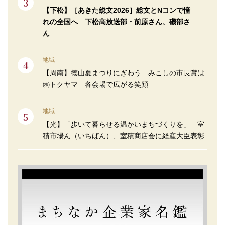
【下松】［あきた総文2026］総文とNコンで憧
れの全国へ 下松高放送部・前原さん、磯部さ
ん
地域
【周南】徳山夏まつりにぎわう みこしの市長賞は
㈱トクヤマ 各会場で広がる笑顔
地域
【光】「歩いて暮らせる温かいまちづくりを」 室
積市場ん（いちばん）、室積商店会に経産大臣表彰