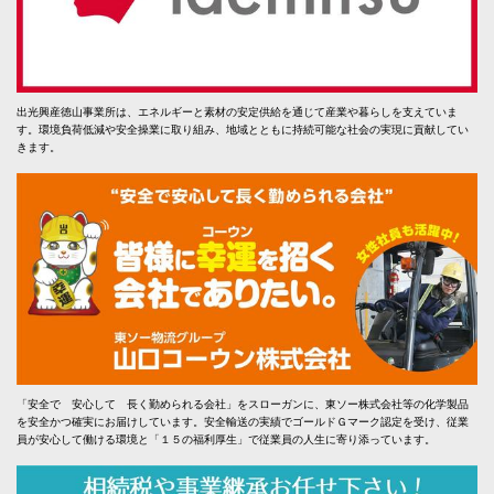
出光興産徳山事業所は、エネルギーと素材の安定供給を通じて産業や暮らしを支えていま
す。環境負荷低減や安全操業に取り組み、地域とともに持続可能な社会の実現に貢献してい
きます。
「安全で 安心して 長く勤められる会社」をスローガンに、東ソー株式会社等の化学製品
を安全かつ確実にお届けしています。安全輸送の実績でゴールドＧマーク認定を受け、従業
員が安心して働ける環境と「１５の福利厚生」で従業員の人生に寄り添っています。