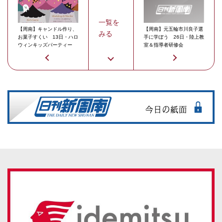
一覧を
【周南】キャンドル作り、
【周南】元五輪市川良子選
みる
お菓子すくい 13日・ハロ
手に学ぼう 26日・陸上教
ウィンキッズパーティー
室＆指導者研修会