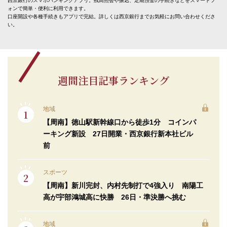
西京銀行のスマホバンキングアプリ。残高照会や振込、定期預金の手続きなどをスマートフ
ォンで簡単・便利に利用できます。
口座開設や各種手続きもアプリで完結。詳しくは西京銀行までお気軽にお問い合わせくださ
い。
週間注目記事ランキング
地域
【周南】徳山駅新幹線口から徒歩1分 コインパ
ーキング新設 27日開業・西京銀行新本社ビル
前
スポーツ
【周南】新川完封、内村先制打で4強入り 南陽工
高が宇部鴻城高に快勝 26日・準決勝へ挑む
地域