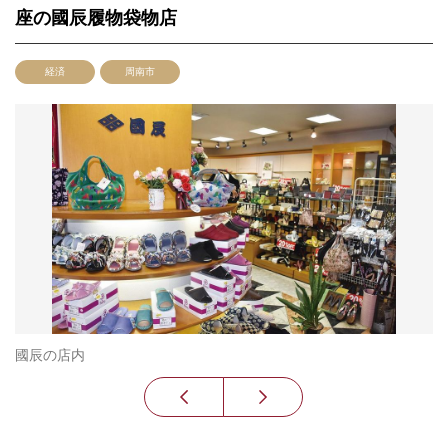
座の國辰履物袋物店
経済
周南市
國辰の店内
國