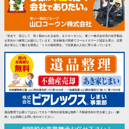
「安全で 安心して 長く勤められる会社」をスローガンに、東ソー株式会社等の化学製品
を安全かつ確実にお届けしています。安全輸送の実績でゴールドＧマーク認定を受け、従業
員が安心して働ける環境と「１５の福利厚生」で従業員の人生に寄り添っています。
遺品整理でお困りではないですか？県内出張見積は無料！不動産売却や空き家じまい（解
体）もお気軽にお問い合わせください。