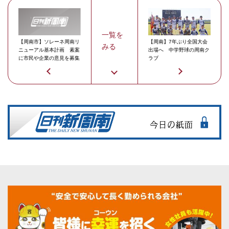
一覧を
【周南市】ソレーネ周南リ
【周南】7年ぶり全国大会
みる
ニューアル基本計画 素案
出場へ 中学野球の周南ク
に市民や企業の意見を募集
ラブ