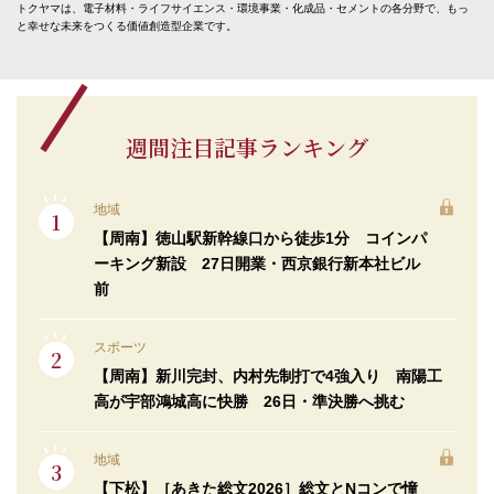
トクヤマは、電子材料・ライフサイエンス・環境事業・化成品・セメントの各分野で、もっ
と幸せな未来をつくる価値創造型企業です。
週間注目記事ランキング
地域
【周南】徳山駅新幹線口から徒歩1分 コインパ
ーキング新設 27日開業・西京銀行新本社ビル
前
スポーツ
【周南】新川完封、内村先制打で4強入り 南陽工
高が宇部鴻城高に快勝 26日・準決勝へ挑む
地域
【下松】［あきた総文2026］総文とNコンで憧