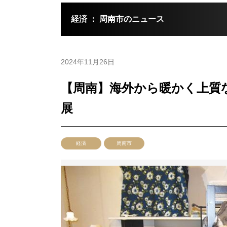
経済 ： 周南市のニュース
2024年11月26日
【周南】海外から暖かく上質
展
経済
周南市