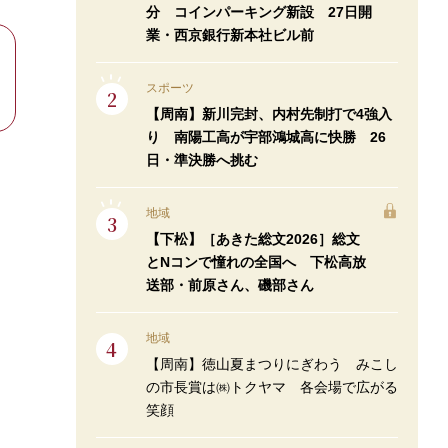
分 コインパーキング新設 27日開
業・西京銀行新本社ビル前
スポーツ
【周南】新川完封、内村先制打で4強入
り 南陽工高が宇部鴻城高に快勝 26
日・準決勝へ挑む
地域
【下松】［あきた総文2026］総文
とNコンで憧れの全国へ 下松高放
送部・前原さん、磯部さん
地域
【周南】徳山夏まつりにぎわう みこし
の市長賞は㈱トクヤマ 各会場で広がる
笑顔