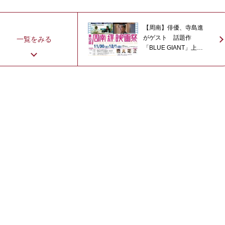
【周南】俳優、寺島進
がゲスト 話題作
一覧をみる
「BLUE GIANT」上
映 30日、12月1日・
周南「絆」映画祭