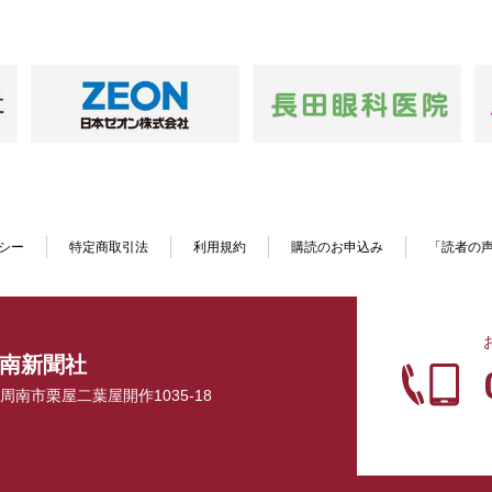
シー
特定商取引法
利用規約
購読のお申込み
「読者の
南新聞社
口県周南市栗屋二葉屋開作1035-18