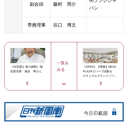
㈱ブンシジャ
副会頭
藤村 周介
パン
専務理事
谷口 博文
一覧を
［功労讃え 秋の叙勲］瑞
［OPEN］【周南】DECK
みる
宝双光章 福永 學さん
PLAZAでハーブ試飲を
ナチュラルブランドゾーン
がオープン