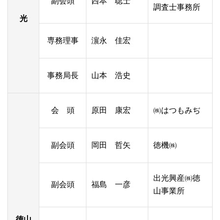
副会頭
西本 聡士
調査士事務所
光
専務理事
濵永 佳宏
事務局長
山本 浩史
会 頭
原田 康宏
㈱はつもみぢ
副会頭
岡田 哲矢
徳機㈱
出光興産㈱徳
副会頭
福島 一彦
山事業所
徳山