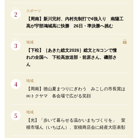
スポーツ
【周南】新川完封、内村先制打で4強入り 南陽工
高が宇部鴻城高に快勝 26日・準決勝へ挑む
地域
【下松】［あきた総文2026］総文とNコンで憧
れの全国へ 下松高放送部・前原さん、磯部さ
ん
地域
【周南】徳山夏まつりにぎわう みこしの市長賞は
㈱トクヤマ 各会場で広がる笑顔
地域
【光】「歩いて暮らせる温かいまちづくりを」 室
積市場ん（いちばん）、室積商店会に経産大臣表彰