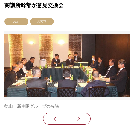
商議所幹部が意見交換会
経済
周南市
徳山・新南陽グループの協議
意