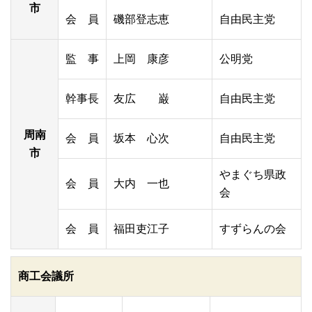
市
会 員
磯部登志恵
自由民主党
監 事
上岡 康彦
公明党
幹事長
友広 巌
自由民主党
周南
会 員
坂本 心次
自由民主党
市
やまぐち県政
会 員
大内 一也
会
会 員
福田吏江子
すずらんの会
商工会議所