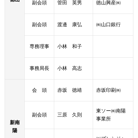
副会頭
管田 英男
徳山興産㈱
副会頭
渡邊 康弘
㈱山口銀行
専務理事
小林 和子
事務局長
小林 高志
会 頭
赤坂 徳靖
赤坂印刷㈱
東ソー㈱南陽
副会頭
三原 久則
事業所
新南
陽