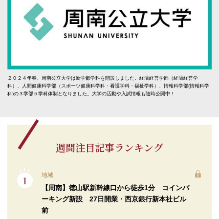
２０２４年春、周南公立大学は新学部学科を開設しました。経済経営学部（経済経営学
科）、人間健康科学部（スポーツ健康科学科・看護学科・福祉学科）、情報科学部(情報科学
科)の３学部５学科体制となりました。大学の活動や入試情報も随時公開中！
週間注目記事ランキング
地域
【周南】徳山駅新幹線口から徒歩1分 コインパ
ーキング新設 27日開業・西京銀行新本社ビル
前