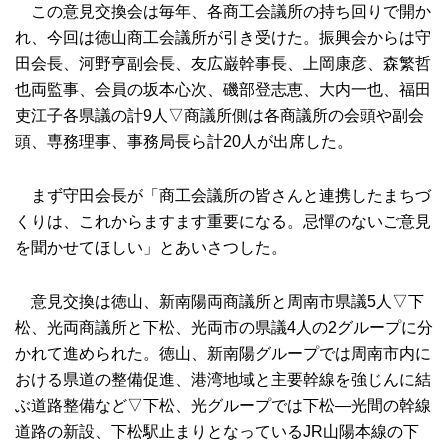
この意見交換会は毎年、各商工会議所の持ち回りで開か
れ、今回は徳山商工会議所が引き受けた。振興会からは守
田会長、河野亨副会長、友広巌幹事長、上岡康彦、森繁哲
也両監事、会員の坂本心次、磯部登志恵、大内一也、福田
吏江子各県議の計9人▽商議所側は各商議所の会頭や副会
頭、専務理事、事務局長ら計20人が出席した。
まず守田会長が「商工会議所の皆さんと連携したまちづ
くりは、これからますます重要になる。忌憚のないご意見
を聞かせてほしい」とあいさつした。
意見交換は徳山、新南陽両商議所と周南市県議5人▽下
松、光両商議所と下松、光両市の県議4人の2グループに分
かれて進められた。徳山、新南陽グループでは周南市内に
おける県道の整備促進、港湾地域と主要幹線を強じんに結
ぶ道路整備など▽下松、光グループでは下松―光間の幹線
道路の新設、下松駅止まりとなっているJR山陽本線の下