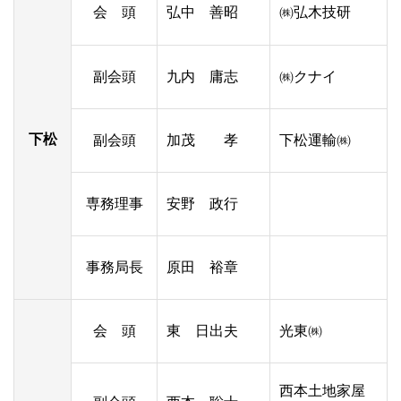
会 頭
弘中 善昭
㈱弘木技研
副会頭
九内 庸志
㈱クナイ
下松
副会頭
加茂 孝
下松運輸㈱
専務理事
安野 政行
事務局長
原田 裕章
会 頭
東 日出夫
光東㈱
西本土地家屋