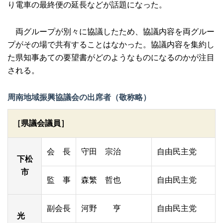
り電車の最終便の延長などが話題になった。
両グループが別々に協議したため、協議内容を両グルー
プがその場で共有することはなかった。協議内容を集約し
た県知事あての要望書がどのようなものになるのかが注目
される。
周南地域振興協議会の出席者（敬称略）
［県議会議員］
会 長
守田 宗治
自由民主党
下松
市
監 事
森繁 哲也
自由民主党
副会長
河野 亨
自由民主党
光