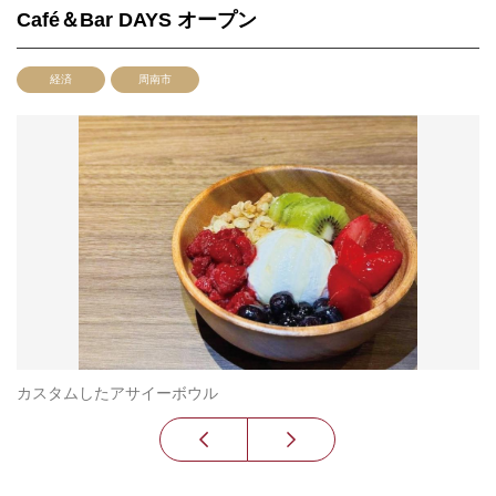
Café＆Bar DAYS オープン
経済
周南市
カスタムしたアサイーボウル
ト