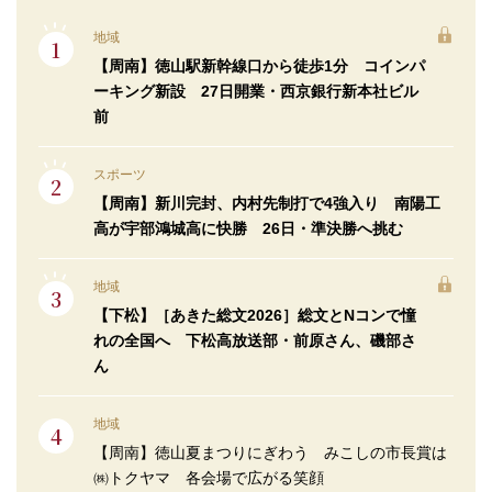
地域
【周南】徳山駅新幹線口から徒歩1分 コインパ
ーキング新設 27日開業・西京銀行新本社ビル
前
スポーツ
【周南】新川完封、内村先制打で4強入り 南陽工
高が宇部鴻城高に快勝 26日・準決勝へ挑む
地域
【下松】［あきた総文2026］総文とNコンで憧
れの全国へ 下松高放送部・前原さん、磯部さ
ん
地域
【周南】徳山夏まつりにぎわう みこしの市長賞は
㈱トクヤマ 各会場で広がる笑顔