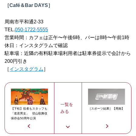
［Café＆Bar DAYS］
周南市平和通2-33
TEL.
050-1722-5555
営業時間：カフェは正午〜午後6時、バーは8時〜午前1時
休日：インスタグラムで確認
駐車場：近隣の有料駐車場利用者は駐車券提示で会計から
200円引き
［
インスタグラム
］
一覧を
【下松】役者もスタッフも
［スポーツ結果］【周南】
みる
「老若男女」 切山歌舞伎
保存会50周年公演