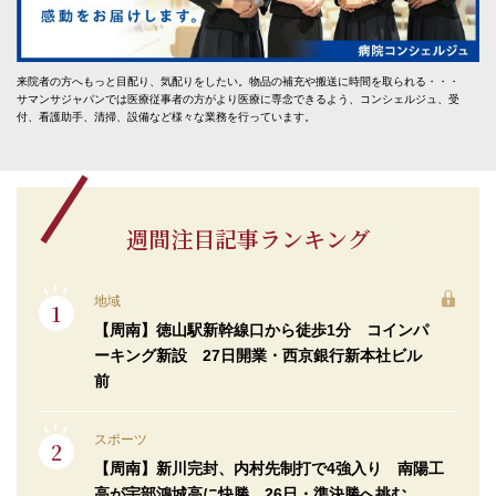
来院者の方へもっと目配り、気配りをしたい。物品の補充や搬送に時間を取られる・・・
サマンサジャパンでは医療従事者の方がより医療に専念できるよう、コンシェルジュ、受
付、看護助手、清掃、設備など様々な業務を行っています。
週間注目記事ランキング
地域
【周南】徳山駅新幹線口から徒歩1分 コインパ
ーキング新設 27日開業・西京銀行新本社ビル
前
スポーツ
【周南】新川完封、内村先制打で4強入り 南陽工
高が宇部鴻城高に快勝 26日・準決勝へ挑む