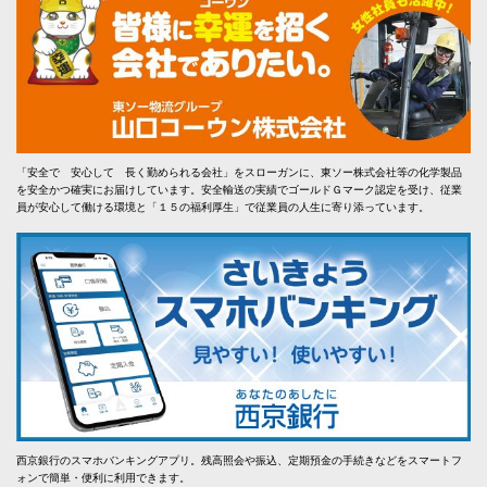
「安全で 安心して 長く勤められる会社」をスローガンに、東ソー株式会社等の化学製品
を安全かつ確実にお届けしています。安全輸送の実績でゴールドＧマーク認定を受け、従業
員が安心して働ける環境と「１５の福利厚生」で従業員の人生に寄り添っています。
西京銀行のスマホバンキングアプリ。残高照会や振込、定期預金の手続きなどをスマートフ
ォンで簡単・便利に利用できます。