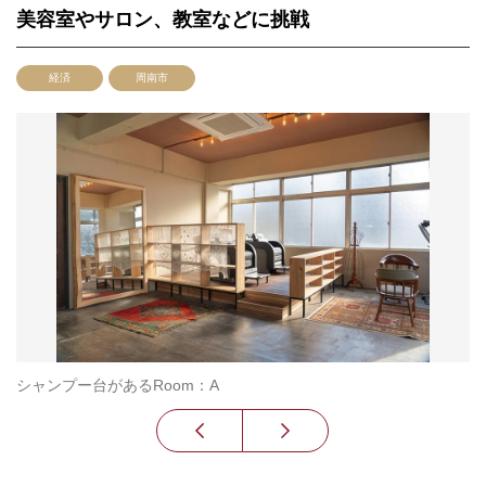
美容室やサロン、教室などに挑戦
経済
周南市
シャンプー台があるRoom：A
施