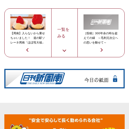
一覧を
【周南】入らないから乗せ
［投稿］300年余の時を超
みる
ちゃいました！ 道の駅ソ
えての縁 ～毛利元次公へ
レーネ周南「ほぼ苺大福」
の思いを馳せて～