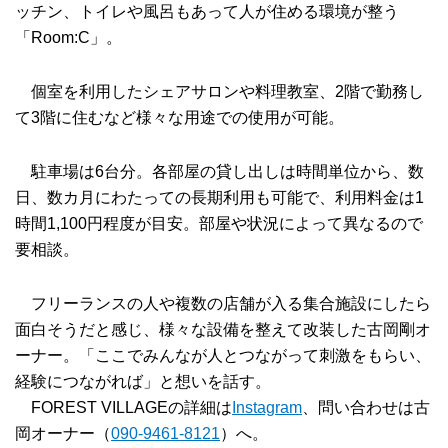
ッチン、トイレや風呂もあって人が住める環境が整う
「Room:C」。
個室を利用したシェアサロンや料理教室、2階で勤務し
て3階に住むなど様々な用途での使用が可能。
駐車場は6台分。各部屋の貸し出しは時間単位から、数
日、数カ月にわたっての長期利用も可能で、利用料金は1
時間1,100円程度が目安。部屋や状況によって異なるので
要相談。
フリーランスの人や複数の店舗が入る集合施設にしたら
面白そうだと感じ、様々な設備を整えて改装した古岡剛オ
ーナー。「ここでみんなが人とつながって刺激をもらい、
経験につながれば」と想いを話す。
FOREST VILLAGEの詳細は
Instagram
、問い合わせは古
岡オーナー（
090-9461-8121
）へ。