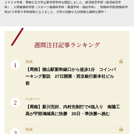
２０２４年春、周南公立大学は新学部学科を開設しました。経済経営学部（経済経営学
科）、人間健康科学部（スポーツ健康科学科・看護学科・福祉学科）、情報科学部(情報科学
科)の３学部５学科体制となりました。大学の活動や入試情報も随時公開中！
週間注目記事ランキング
地域
【周南】徳山駅新幹線口から徒歩1分 コインパ
ーキング新設 27日開業・西京銀行新本社ビル
前
スポーツ
【周南】新川完封、内村先制打で4強入り 南陽工
高が宇部鴻城高に快勝 26日・準決勝へ挑む
地域