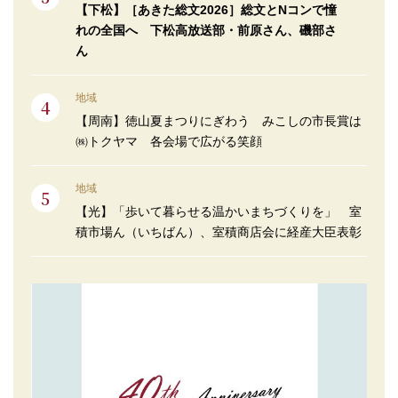
【下松】［あきた総文2026］総文とNコンで憧
れの全国へ 下松高放送部・前原さん、磯部さ
ん
地域
【周南】徳山夏まつりにぎわう みこしの市長賞は
㈱トクヤマ 各会場で広がる笑顔
地域
【光】「歩いて暮らせる温かいまちづくりを」 室
積市場ん（いちばん）、室積商店会に経産大臣表彰