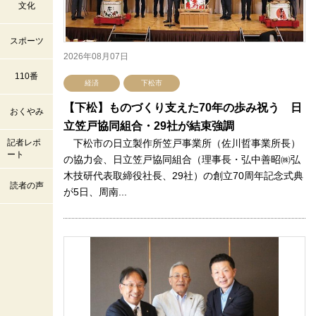
文化
スポーツ
2026年08月07日
110番
経済
下松市
【下松】ものづくり支えた70年の歩み祝う 日
おくやみ
立笠戸協同組合・29社が結束強調
記者レポ
下松市の日立製作所笠戸事業所（佐川哲事業所長）
ート
の協力会、日立笠戸協同組合（理事長・弘中善昭㈱弘
木技研代表取締役社長、29社）の創立70周年記念式典
読者の声
が5日、周南...