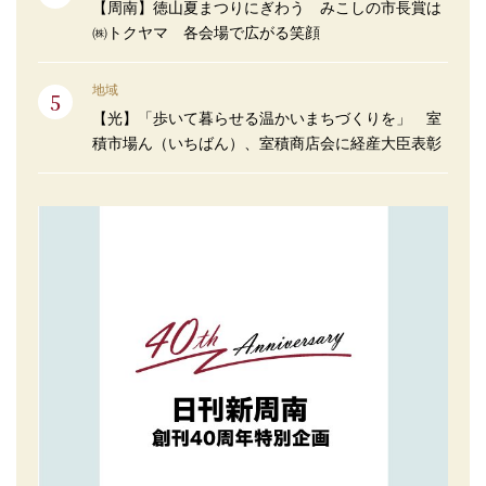
【周南】徳山夏まつりにぎわう みこしの市長賞は
㈱トクヤマ 各会場で広がる笑顔
地域
【光】「歩いて暮らせる温かいまちづくりを」 室
積市場ん（いちばん）、室積商店会に経産大臣表彰