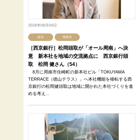
2026年08月04日
経済
周南市
［西京銀行］松岡頭取が「オール周南」へ決
意 新本社を地域の交流拠点に 西京銀行頭
取 松岡 健さん（54）
8月に周南市住崎町の新本社ビル「TOKUYAMA
TERRACE（徳山テラス）」へ本社機能を移転する西
京銀行の松岡健頭取は地域に開かれた本社づくりを進
める考え...