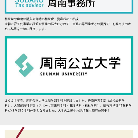
相続時や建物の購入売却時の相続税・資産税のご相談。
大切に育てた事業の譲渡や事業の拡大にむけて、複数の専門業者との提携で、お客さまの求
める結果を一緒に目指します。
２０２４年春、周南公立大学は新学部学科を開設しました。経済経営学部（経済経営学
科）、人間健康科学部（スポーツ健康科学科・看護学科・福祉学科）、情報科学部(情報科学
科)の３学部５学科体制となりました。大学の活動や入試情報も随時公開中！