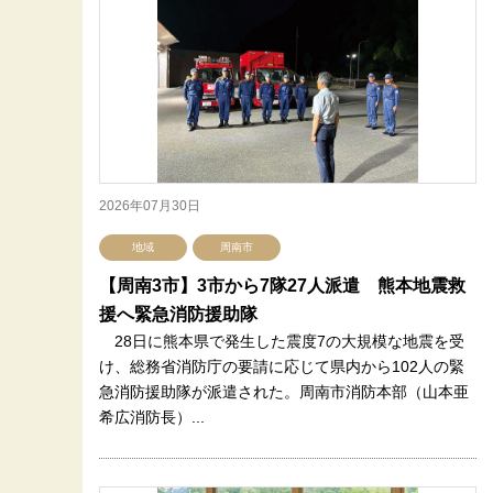
2026年07月30日
地域
周南市
【周南3市】3市から7隊27人派遣 熊本地震救
援へ緊急消防援助隊
28日に熊本県で発生した震度7の大規模な地震を受
け、総務省消防庁の要請に応じて県内から102人の緊
急消防援助隊が派遣された。周南市消防本部（山本亜
希広消防長）...