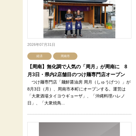
2026年07月31日
経済
周南市
【周南】無化調で人気の「周月」が周南に 8
月3日・県内2店舗目のつけ麺専門店オープン
つけ麺専門店「麺鮮醤油房 周月（しゅうげつ）」が
8月3日（月）、周南市本町にオープンする。運営は
「大衆酒場タイヨウギョーザ」、「沖縄料理ハレノ
日」、「大衆焼鳥...