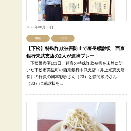
2026年08月05日
地域
下松市
【下松】特殊詐欺被害防止で署長感謝状 西京
銀行末武支店の2人が連携プレー
下松警察署は3日、顧客の特殊詐欺被害を未然に防
いだ下松市美里町の西京銀行末武支店（井上光恵支店
長）の行員の國本彩歌さん（23）と静間綾乃さん
（33）に感謝状を...