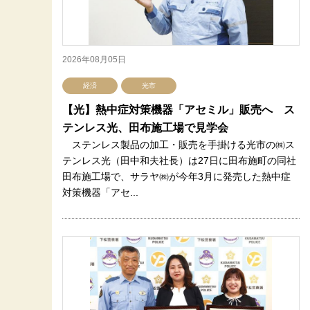
2026年08月05日
経済
光市
【光】熱中症対策機器「アセミル」販売へ ス
テンレス光、田布施工場で見学会
ステンレス製品の加工・販売を手掛ける光市の㈱ス
テンレス光（田中和夫社長）は27日に田布施町の同社
田布施工場で、サラヤ㈱が今年3月に発売した熱中症
対策機器「アセ...