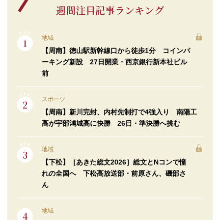
週間注目記事ランキング
地域
【周南】徳山駅新幹線口から徒歩1分 コインパ
ーキング新設 27日開業・西京銀行新本社ビル
前
スポーツ
【周南】新川完封、内村先制打で4強入り 南陽工
高が宇部鴻城高に快勝 26日・準決勝へ挑む
地域
【下松】［あきた総文2026］総文とNコンで憧
れの全国へ 下松高放送部・前原さん、磯部さ
ん
地域