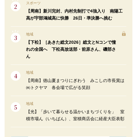
スポーツ
【周南】新川完封、内村先制打で4強入り 南陽工
高が宇部鴻城高に快勝 26日・準決勝へ挑む
地域
【下松】［あきた総文2026］総文とNコンで憧
れの全国へ 下松高放送部・前原さん、磯部さ
ん
地域
【周南】徳山夏まつりにぎわう みこしの市長賞は
㈱トクヤマ 各会場で広がる笑顔
地域
【光】「歩いて暮らせる温かいまちづくりを」 室
積市場ん（いちばん）、室積商店会に経産大臣表彰