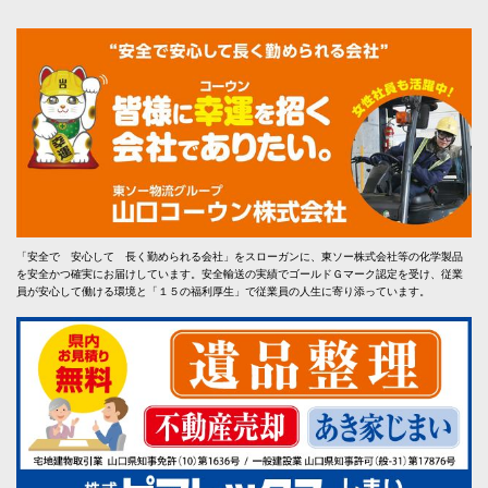
「安全で 安心して 長く勤められる会社」をスローガンに、東ソー株式会社等の化学製品
を安全かつ確実にお届けしています。安全輸送の実績でゴールドＧマーク認定を受け、従業
員が安心して働ける環境と「１５の福利厚生」で従業員の人生に寄り添っています。