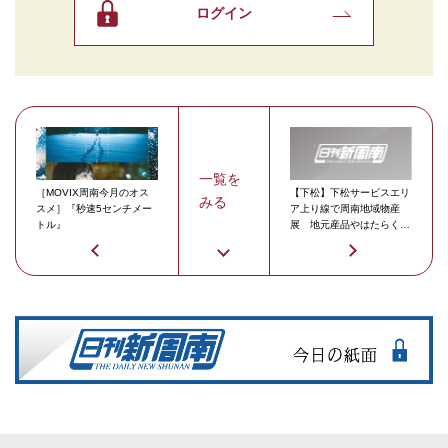
ログイン
一覧を
［MOVIX周南今月のオス
【下松】下松サービスエリ
みる
スメ］『秒速5センチメー
ア上り線で周南地域物産
トル』
展 地元産品やはたらく
車、ご当地ゆるキャラ登場
も！