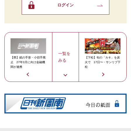
ログイン
一覧を
【県】紙の手形・小切手廃
【下松】旬の「カキ」を炭
みる
止 27年3月に向け金融機
火で 17日〜・サンリブ下
関が連携
松