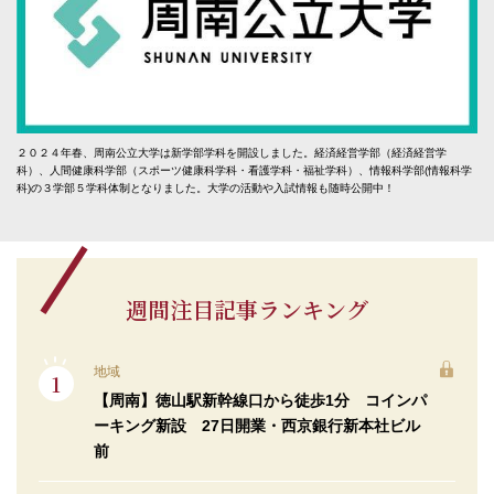
２０２４年春、周南公立大学は新学部学科を開設しました。経済経営学部（経済経営学
科）、人間健康科学部（スポーツ健康科学科・看護学科・福祉学科）、情報科学部(情報科学
科)の３学部５学科体制となりました。大学の活動や入試情報も随時公開中！
週間注目記事ランキング
地域
【周南】徳山駅新幹線口から徒歩1分 コインパ
ーキング新設 27日開業・西京銀行新本社ビル
前