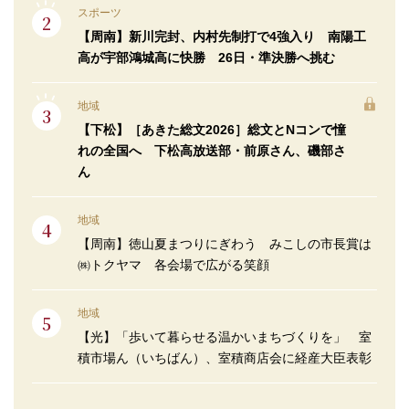
スポーツ
【周南】新川完封、内村先制打で4強入り 南陽工
高が宇部鴻城高に快勝 26日・準決勝へ挑む
地域
【下松】［あきた総文2026］総文とNコンで憧
れの全国へ 下松高放送部・前原さん、磯部さ
ん
地域
【周南】徳山夏まつりにぎわう みこしの市長賞は
㈱トクヤマ 各会場で広がる笑顔
地域
【光】「歩いて暮らせる温かいまちづくりを」 室
積市場ん（いちばん）、室積商店会に経産大臣表彰