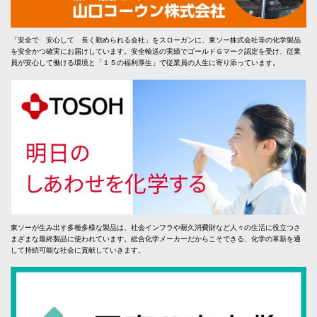
「安全で 安心して 長く勤められる会社」をスローガンに、東ソー株式会社等の化学製品
を安全かつ確実にお届けしています。安全輸送の実績でゴールドＧマーク認定を受け、従業
員が安心して働ける環境と「１５の福利厚生」で従業員の人生に寄り添っています。
東ソーが生み出す多種多様な製品は、社会インフラや耐久消費財など人々の生活に役立つさ
まざまな最終製品に使われています。総合化学メーカーだからこそできる、化学の革新を通
して持続可能な社会に貢献していきます。