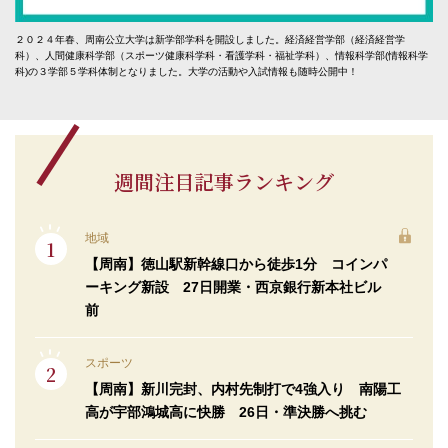
２０２４年春、周南公立大学は新学部学科を開設しました。経済経営学部（経済経営学
科）、人間健康科学部（スポーツ健康科学科・看護学科・福祉学科）、情報科学部(情報科学
科)の３学部５学科体制となりました。大学の活動や入試情報も随時公開中！
週間注目記事ランキング
地域
【周南】徳山駅新幹線口から徒歩1分 コインパ
ーキング新設 27日開業・西京銀行新本社ビル
前
スポーツ
【周南】新川完封、内村先制打で4強入り 南陽工
高が宇部鴻城高に快勝 26日・準決勝へ挑む