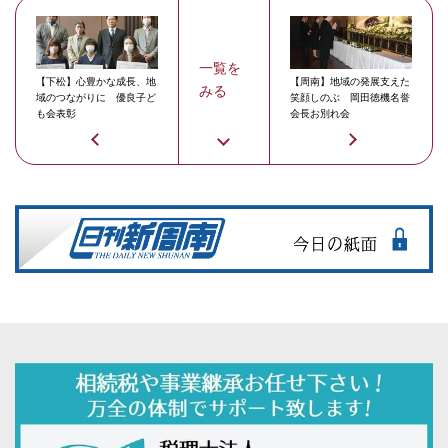
一覧を
【下松】心豊かな成長、地
【周南】地域の発展支えた
みる
域のつながりに 優良子ど
笑顔しのぶ 岡田徳機名誉
も会表彰
会長お別れ会