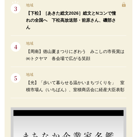
地域
【下松】［あきた総文2026］総文とNコンで憧
れの全国へ 下松高放送部・前原さん、磯部さ
ん
地域
【周南】徳山夏まつりにぎわう みこしの市長賞は
㈱トクヤマ 各会場で広がる笑顔
地域
【光】「歩いて暮らせる温かいまちづくりを」 室
積市場ん（いちばん）、室積商店会に経産大臣表彰