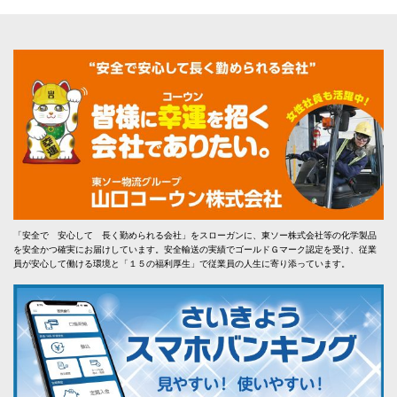
「安全で 安心して 長く勤められる会社」をスローガンに、東ソー株式会社等の化学製品
を安全かつ確実にお届けしています。安全輸送の実績でゴールドＧマーク認定を受け、従業
員が安心して働ける環境と「１５の福利厚生」で従業員の人生に寄り添っています。