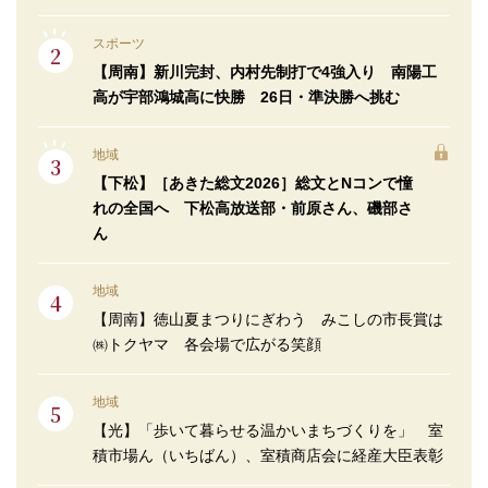
スポーツ
【周南】新川完封、内村先制打で4強入り 南陽工
高が宇部鴻城高に快勝 26日・準決勝へ挑む
地域
【下松】［あきた総文2026］総文とNコンで憧
れの全国へ 下松高放送部・前原さん、磯部さ
ん
地域
【周南】徳山夏まつりにぎわう みこしの市長賞は
㈱トクヤマ 各会場で広がる笑顔
地域
【光】「歩いて暮らせる温かいまちづくりを」 室
積市場ん（いちばん）、室積商店会に経産大臣表彰