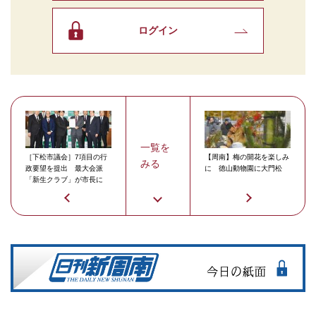
ログイン
一覧を
［下松市議会］7項目の行
【周南】梅の開花を楽しみ
みる
政要望を提出 最大会派
に 徳山動物園に大門松
「新生クラブ」が市長に