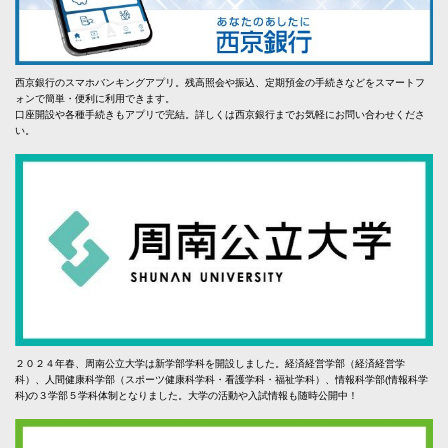
西京銀行のスマホバンキングアプリ。残高照会や振込、定期預金の手続きなどをスマートフ
ォンで簡単・便利に利用できます。
口座開設や各種手続きもアプリで完結。詳しくは西京銀行までお気軽にお問い合わせくださ
い。
２０２４年春、周南公立大学は新学部学科を開設しました。経済経営学部（経済経営学
科）、人間健康科学部（スポーツ健康科学科・看護学科・福祉学科）、情報科学部(情報科学
科)の３学部５学科体制となりました。大学の活動や入試情報も随時公開中！