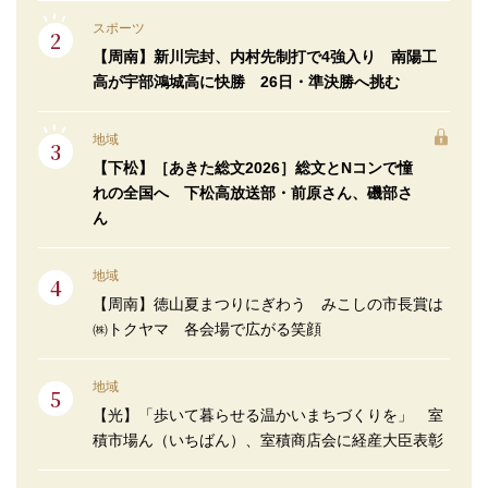
スポーツ
【周南】新川完封、内村先制打で4強入り 南陽工
高が宇部鴻城高に快勝 26日・準決勝へ挑む
地域
【下松】［あきた総文2026］総文とNコンで憧
れの全国へ 下松高放送部・前原さん、磯部さ
ん
地域
【周南】徳山夏まつりにぎわう みこしの市長賞は
㈱トクヤマ 各会場で広がる笑顔
地域
【光】「歩いて暮らせる温かいまちづくりを」 室
積市場ん（いちばん）、室積商店会に経産大臣表彰