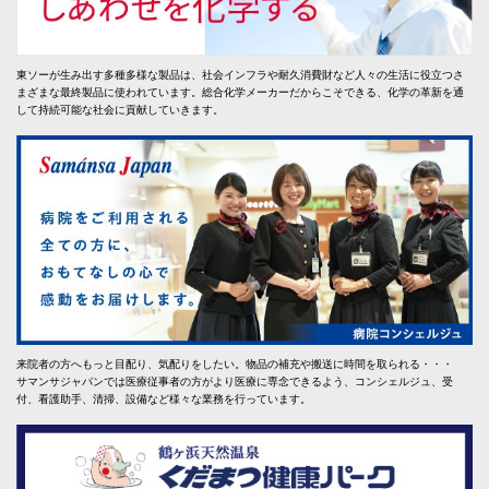
東ソーが生み出す多種多様な製品は、社会インフラや耐久消費財など人々の生活に役立つさ
まざまな最終製品に使われています。総合化学メーカーだからこそできる、化学の革新を通
して持続可能な社会に貢献していきます。
来院者の方へもっと目配り、気配りをしたい。物品の補充や搬送に時間を取られる・・・
サマンサジャパンでは医療従事者の方がより医療に専念できるよう、コンシェルジュ、受
付、看護助手、清掃、設備など様々な業務を行っています。