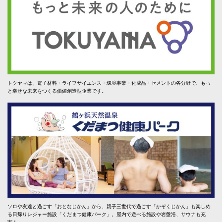
トクヤマは、電子材料・ライフサイエンス・環境事業・化成品・セメントの各分野で、もっ
と幸せな未来をつくる価値創造型企業です。
ソロや友達と過ごす「おとなじかん」から、親子三世代で過ごす「かぞくじかん」も楽しめ
る日帰りレジャー施設「くだまつ健康パーク」。屋内で遊べる施設や岩盤浴、サウナも充