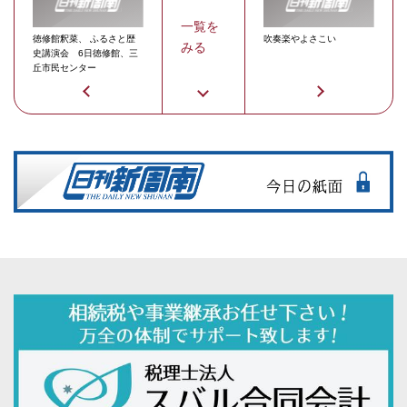
一覧を
徳修館釈菜、 ふるさと歴
吹奏楽やよさこい
みる
史講演会 6日徳修館、三
丘市民センター