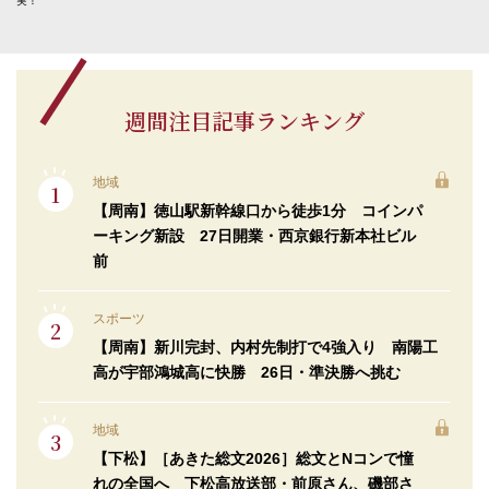
実！
週間注目記事ランキング
地域
【周南】徳山駅新幹線口から徒歩1分 コインパ
ーキング新設 27日開業・西京銀行新本社ビル
前
スポーツ
【周南】新川完封、内村先制打で4強入り 南陽工
高が宇部鴻城高に快勝 26日・準決勝へ挑む
地域
【下松】［あきた総文2026］総文とNコンで憧
れの全国へ 下松高放送部・前原さん、磯部さ