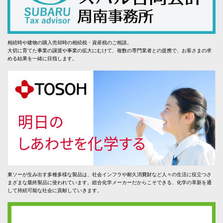
相続時や建物の購入売却時の相続税・資産税のご相談。
大切に育てた事業の譲渡や事業の拡大にむけて、複数の専門業者との提携で、お客さまの求
める結果を一緒に目指します。
東ソーが生み出す多種多様な製品は、社会インフラや耐久消費財など人々の生活に役立つさ
まざまな最終製品に使われています。総合化学メーカーだからこそできる、化学の革新を通
して持続可能な社会に貢献していきます。