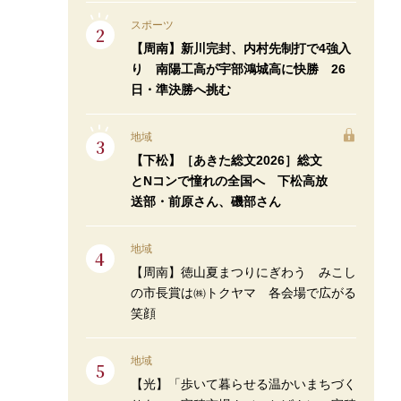
スポーツ
【周南】新川完封、内村先制打で4強入
り 南陽工高が宇部鴻城高に快勝 26
日・準決勝へ挑む
地域
【下松】［あきた総文2026］総文
とNコンで憧れの全国へ 下松高放
送部・前原さん、磯部さん
地域
【周南】徳山夏まつりにぎわう みこし
の市長賞は㈱トクヤマ 各会場で広がる
笑顔
地域
【光】「歩いて暮らせる温かいまちづく