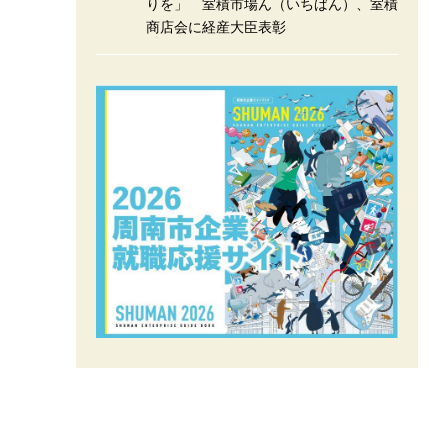
りを」 室積市場ん（いちばん）、室積
商店会に経産大臣表彰