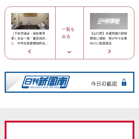
一覧を
［下松市議会・福祉教育
【山口県】水素関連の部材
みる
委］全会一致「趣旨採択」
開発に補助 県が中小企業
に 中学生医療費無料化請
向けに制度新設
願