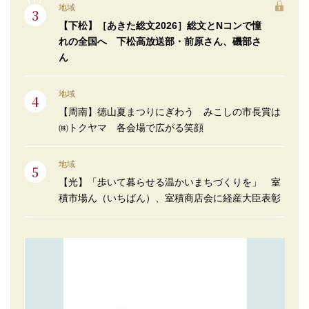
地域
【下松】［あきた総文2026］総文とNコンで憧
れの全国へ 下松高放送部・前原さん、磯部さ
ん
地域
【周南】徳山夏まつりにぎわう みこしの市長賞は
㈱トクヤマ 各会場で広がる笑顔
地域
【光】「歩いて暮らせる温かいまちづくりを」 室
積市場ん（いちばん）、室積商店会に経産大臣表彰