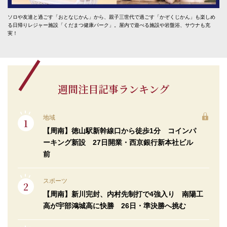
ソロや友達と過ごす「おとなじかん」から、親子三世代で過ごす「かぞくじかん」も楽しめ
る日帰りレジャー施設「くだまつ健康パーク」。屋内で遊べる施設や岩盤浴、サウナも充
実！
週間注目記事ランキング
地域
【周南】徳山駅新幹線口から徒歩1分 コインパ
ーキング新設 27日開業・西京銀行新本社ビル
前
スポーツ
【周南】新川完封、内村先制打で4強入り 南陽工
高が宇部鴻城高に快勝 26日・準決勝へ挑む