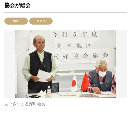
協会が総会
地域
周南市
あいさつする深町会長