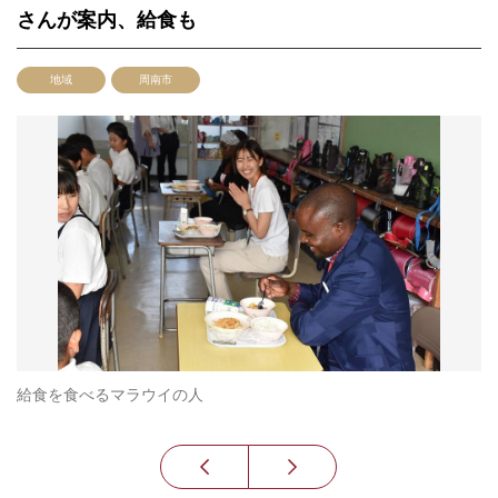
さんが案内、給食も
地域
周南市
ス
給食を食べるマラウイの人
菊
タ