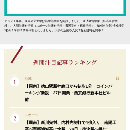
２０２４年春、周南公立大学は新学部学科を開設しました。経済経営学部（経済経営学
科）、人間健康科学部（スポーツ健康科学科・看護学科・福祉学科）、情報科学部(情報科学
科)の３学部５学科体制となりました。大学の活動や入試情報も随時公開中！
週間注目記事ランキング
地域
【周南】徳山駅新幹線口から徒歩1分 コインパ
ーキング新設 27日開業・西京銀行新本社ビル
前
スポーツ
【周南】新川完封、内村先制打で4強入り 南陽工
高が宇部鴻城高に快勝 26日・準決勝へ挑む