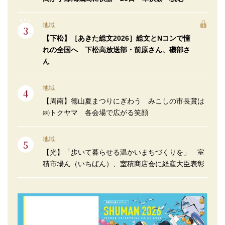
地域
【下松】［あきた総文2026］総文とNコンで憧
れの全国へ 下松高放送部・前原さん、磯部さ
ん
地域
【周南】徳山夏まつりにぎわう みこしの市長賞は
㈱トクヤマ 各会場で広がる笑顔
地域
【光】「歩いて暮らせる温かいまちづくりを」 室
積市場ん（いちばん）、室積商店会に経産大臣表彰