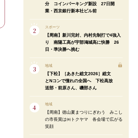
分 コインパーキング新設 27日開
業・西京銀行新本社ビル前
スポーツ
【周南】新川完封、内村先制打で4強入
り 南陽工高が宇部鴻城高に快勝 26
日・準決勝へ挑む
地域
【下松】［あきた総文2026］総文
とNコンで憧れの全国へ 下松高放
送部・前原さん、磯部さん
地域
【周南】徳山夏まつりにぎわう みこし
の市長賞は㈱トクヤマ 各会場で広がる
笑顔