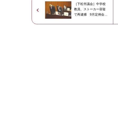
［下松市議会］中学校
教員、ストーカー容疑
で再逮捕 9月定例会開
会 「子どもの心のケ
アを最優先に」教員逮
捕で教育長が陳謝