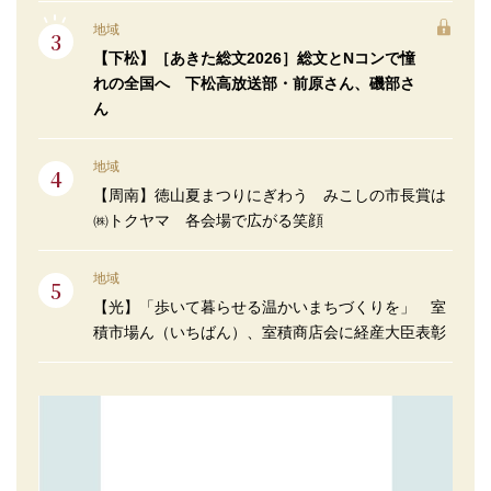
地域
【下松】［あきた総文2026］総文とNコンで憧
れの全国へ 下松高放送部・前原さん、磯部さ
ん
地域
【周南】徳山夏まつりにぎわう みこしの市長賞は
㈱トクヤマ 各会場で広がる笑顔
地域
【光】「歩いて暮らせる温かいまちづくりを」 室
積市場ん（いちばん）、室積商店会に経産大臣表彰