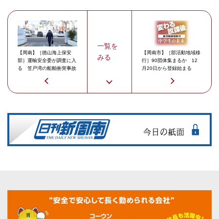
一覧を
【周南】［徳山海上保安
【周南市】［部活動地域移
みる
部］運輸安全委が調査に入
行］90団体集まるか 12
る 笠戸湾の船舶衝突事故
月20日から登録始まる