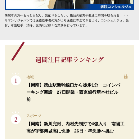
来院者の方へもっと目配り、気配りをしたい。物品の補充や搬送に時間を取られる・・・
サマンサジャパンでは医療従事者の方がより医療に専念できるよう、コンシェルジュ、受
付、看護助手、清掃、設備など様々な業務を行っています。
週間注目記事ランキング
地域
【周南】徳山駅新幹線口から徒歩1分 コインパ
ーキング新設 27日開業・西京銀行新本社ビル
前
スポーツ
【周南】新川完封、内村先制打で4強入り 南陽工
高が宇部鴻城高に快勝 26日・準決勝へ挑む