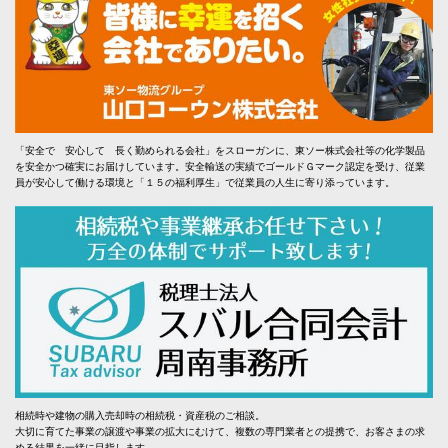
「安全で 安心して 長く勤められる会社」をスローガンに、東ソー株式会社等の化学製品
を安全かつ確実にお届けしています。安全輸送の実績でゴールドＧマーク認定を受け、従業
員が安心して働ける環境と「１５の福利厚生」で従業員の人生に寄り添っています。
相続時や建物の購入売却時の相続税・資産税のご相談。
大切に育てた事業の譲渡や事業の拡大にむけて、複数の専門業者との提携で、お客さまの求
める結果を一緒に目指します。