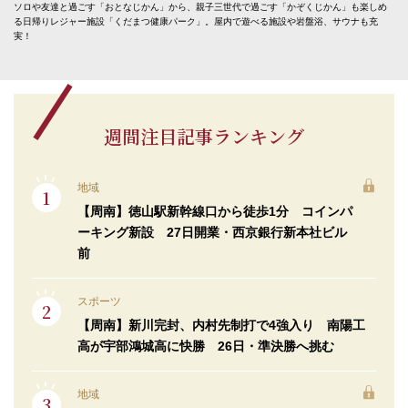
ソロや友達と過ごす「おとなじかん」から、親子三世代で過ごす「かぞくじかん」も楽しめ
る日帰りレジャー施設「くだまつ健康パーク」。屋内で遊べる施設や岩盤浴、サウナも充
実！
週間注目記事ランキング
地域
【周南】徳山駅新幹線口から徒歩1分 コインパ
ーキング新設 27日開業・西京銀行新本社ビル
前
スポーツ
【周南】新川完封、内村先制打で4強入り 南陽工
高が宇部鴻城高に快勝 26日・準決勝へ挑む
地域