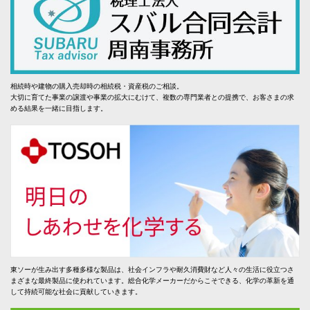
相続時や建物の購入売却時の相続税・資産税のご相談。
大切に育てた事業の譲渡や事業の拡大にむけて、複数の専門業者との提携で、お客さまの求
める結果を一緒に目指します。
東ソーが生み出す多種多様な製品は、社会インフラや耐久消費財など人々の生活に役立つさ
まざまな最終製品に使われています。総合化学メーカーだからこそできる、化学の革新を通
して持続可能な社会に貢献していきます。