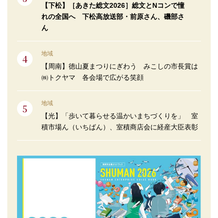
【下松】［あきた総文2026］総文とNコンで憧
れの全国へ 下松高放送部・前原さん、磯部さ
ん
地域
【周南】徳山夏まつりにぎわう みこしの市長賞は
㈱トクヤマ 各会場で広がる笑顔
地域
【光】「歩いて暮らせる温かいまちづくりを」 室
積市場ん（いちばん）、室積商店会に経産大臣表彰