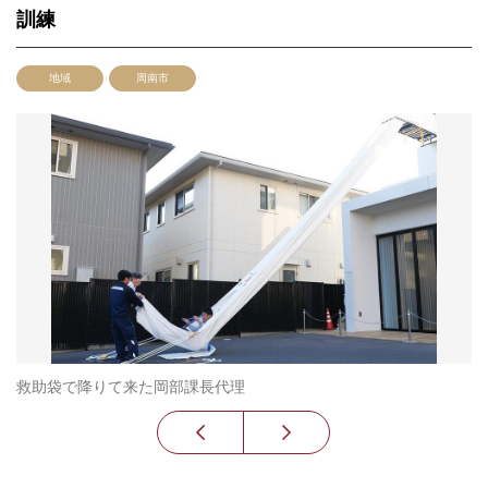
訓練
地域
周南市
救助袋で降りて来た岡部課長代理
消