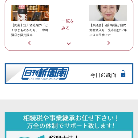
一覧を
【周南】澄川酒造場の「と
【県議会】磯部県議が自民
みる
くやまものがたり」 中嶋
党会派入り 光市区は17年
酒店が限定販売
ぶり自民独占に