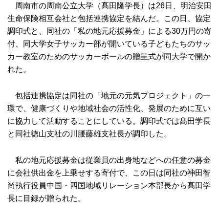
周南市の周南公立大学（髙田隆学長）は26日、明治安田
生命保険相互会社と包括連携協定を結んだ。この日、協定
調印式と、同社の「私の地元応援募金」による30万円の寄
付、同大学女子サッカー部が開いている子どもたちのサッ
カー教室のためのサッカーボールの贈呈式が同大学で開か
れた。
包括連携協定は同社の「地元の元気プロジェクト」の一
環で、健康づくりや地域社会の活性化、発展のために互い
に協力して活動することにしている。調印式では髙田学長
と同社徳山支社の川腰藤雄支社長が調印した。
私の地元応援募金は従業員の出身地などへの任意の募金
に会社供出金を上乗せする寄付で、この日は同社の神田智
尚執行役員中国・四国地域リレーション本部長から髙田学
長に目録が贈られた。