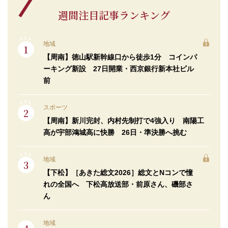
週間注目記事ランキング
地域
【周南】徳山駅新幹線口から徒歩1分 コインパ
ーキング新設 27日開業・西京銀行新本社ビル
前
スポーツ
【周南】新川完封、内村先制打で4強入り 南陽工
高が宇部鴻城高に快勝 26日・準決勝へ挑む
地域
【下松】［あきた総文2026］総文とNコンで憧
れの全国へ 下松高放送部・前原さん、磯部さ
ん
地域