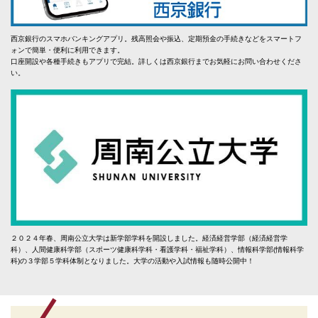
西京銀行のスマホバンキングアプリ。残高照会や振込、定期預金の手続きなどをスマートフ
ォンで簡単・便利に利用できます。
口座開設や各種手続きもアプリで完結。詳しくは西京銀行までお気軽にお問い合わせくださ
い。
２０２４年春、周南公立大学は新学部学科を開設しました。経済経営学部（経済経営学
科）、人間健康科学部（スポーツ健康科学科・看護学科・福祉学科）、情報科学部(情報科学
科)の３学部５学科体制となりました。大学の活動や入試情報も随時公開中！