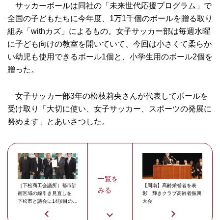
サッカーボールは同社の「未来世代応援プログラム」で
全国の子どもたちに今年度、1万1千個のボールを贈る取り
組み「withカズ」によるもの。女子サッカー部は毎週水曜
に子ども向けの教室を開いていて、今回は小さくて柔らか
い幼児も使用できるボール1個と、小学生用のボール2個を
贈った。
女子サッカー部3年の松枝莉央さんが代表してボールを
受け取り「大切に使い、女子サッカー、スポーツの発展に
努めます」とあいさつした。
一覧を
［下松商工会議所］都市計
【周南】高齢栄誉者を表
みる
画区域の線引き見直しを
彰 輝きクラブ高齢者振興
下松市と議会に14項目の行
大会
政要望書