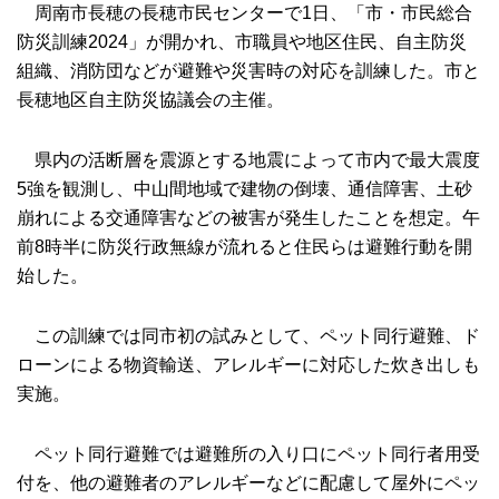
周南市長穂の長穂市民センターで1日、「市・市民総合
防災訓練2024」が開かれ、市職員や地区住民、自主防災
組織、消防団などが避難や災害時の対応を訓練した。市と
長穂地区自主防災協議会の主催。
県内の活断層を震源とする地震によって市内で最大震度
5強を観測し、中山間地域で建物の倒壊、通信障害、土砂
崩れによる交通障害などの被害が発生したことを想定。午
前8時半に防災行政無線が流れると住民らは避難行動を開
始した。
この訓練では同市初の試みとして、ペット同行避難、ド
ローンによる物資輸送、アレルギーに対応した炊き出しも
実施。
ペット同行避難では避難所の入り口にペット同行者用受
付を、他の避難者のアレルギーなどに配慮して屋外にペッ