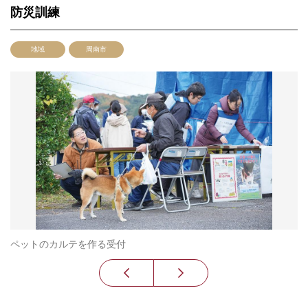
防災訓練
地域
周南市
ペットのカルテを作る受付
2