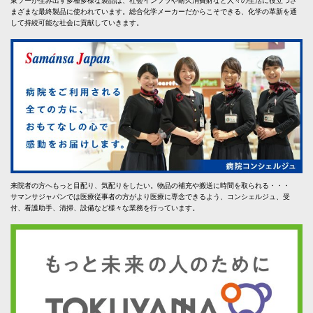
東ソーが生み出す多種多様な製品は、社会インフラや耐久消費財など人々の生活に役立つさ
まざまな最終製品に使われています。総合化学メーカーだからこそできる、化学の革新を通
して持続可能な社会に貢献していきます。
来院者の方へもっと目配り、気配りをしたい。物品の補充や搬送に時間を取られる・・・
サマンサジャパンでは医療従事者の方がより医療に専念できるよう、コンシェルジュ、受
付、看護助手、清掃、設備など様々な業務を行っています。