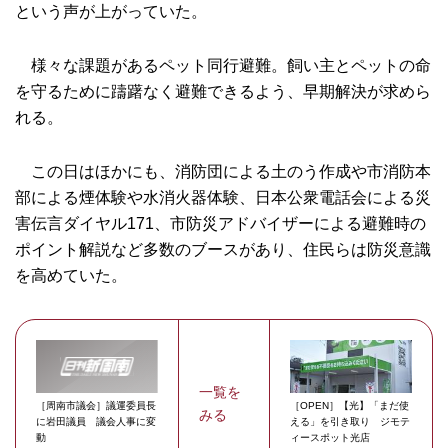
という声が上がっていた。
様々な課題があるペット同行避難。飼い主とペットの命
を守るために躊躇なく避難できるよう、早期解決が求めら
れる。
この日はほかにも、消防団による土のう作成や市消防本
部による煙体験や水消火器体験、日本公衆電話会による災
害伝言ダイヤル171、市防災アドバイザーによる避難時の
ポイント解説など多数のブースがあり、住民らは防災意識
を高めていた。
一覧を
［周南市議会］議運委員長
［OPEN］【光】「まだ使
みる
に岩田議員 議会人事に変
える」を引き取り ジモテ
動
ィースポット光店