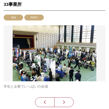
33事業所
地域
周南市
進
学生と企業でいっぱいの会場
手
課