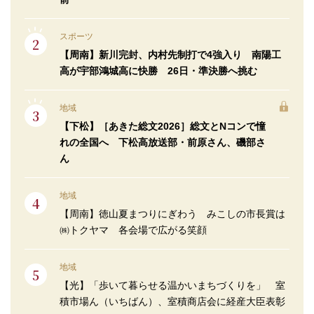
スポーツ
【周南】新川完封、内村先制打で4強入り 南陽工
高が宇部鴻城高に快勝 26日・準決勝へ挑む
地域
【下松】［あきた総文2026］総文とNコンで憧
れの全国へ 下松高放送部・前原さん、磯部さ
ん
地域
【周南】徳山夏まつりにぎわう みこしの市長賞は
㈱トクヤマ 各会場で広がる笑顔
地域
【光】「歩いて暮らせる温かいまちづくりを」 室
積市場ん（いちばん）、室積商店会に経産大臣表彰