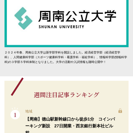
２０２４年春、周南公立大学は新学部学科を開設しました。経済経営学部（経済経営学
科）、人間健康科学部（スポーツ健康科学科・看護学科・福祉学科）、情報科学部(情報科学
科)の３学部５学科体制となりました。大学の活動や入試情報も随時公開中！
週間注目記事ランキング
地域
【周南】徳山駅新幹線口から徒歩1分 コインパ
ーキング新設 27日開業・西京銀行新本社ビル
前