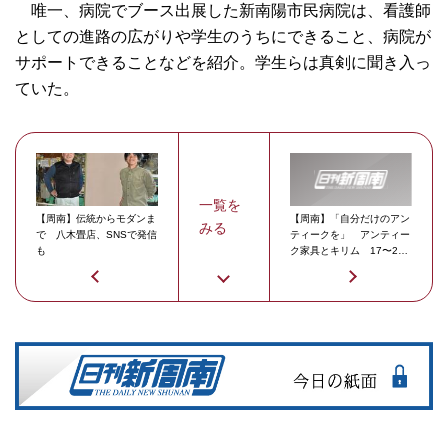
唯一、病院でブース出展した新南陽市民病院は、看護師
としての進路の広がりや学生のうちにできること、病院が
サポートできることなどを紹介。学生らは真剣に聞き入っ
ていた。
一覧を
【周南】伝統からモダンま
【周南】「自分だけのアン
みる
で 八木畳店、SNSで発信
ティークを」 アンティー
も
ク家具とキリム 17〜20
日・本丁蔵部