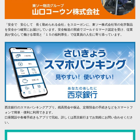
「安全で 安心して 長く勤められる会社」をスローガンに、東ソー株式会社等の化学製品
を安全かつ確実にお届けしています。安全輸送の実績でゴールドＧマーク認定を受け、従業
員が安心して働ける環境と「１５の福利厚生」で従業員の人生に寄り添っています。
西京銀行のスマホバンキングアプリ。残高照会や振込、定期預金の手続きなどをスマートフ
ォンで簡単・便利に利用できます。
口座開設や各種手続きもアプリで完結。詳しくは西京銀行までお気軽にお問い合わせくださ
い。