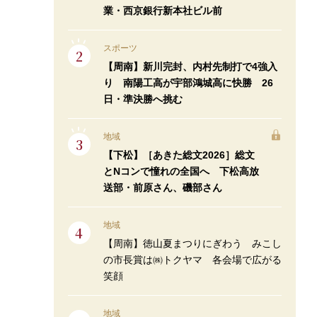
業・西京銀行新本社ビル前
スポーツ
【周南】新川完封、内村先制打で4強入
り 南陽工高が宇部鴻城高に快勝 26
日・準決勝へ挑む
地域
【下松】［あきた総文2026］総文
とNコンで憧れの全国へ 下松高放
送部・前原さん、磯部さん
地域
【周南】徳山夏まつりにぎわう みこし
の市長賞は㈱トクヤマ 各会場で広がる
笑顔
地域