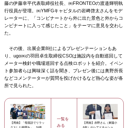
藤の伊藤幸平代表取締役社長、㈱FRONTEOの渡邉輝明執
行役員が登壇。㈱YMFGキャピタルの岩﨑啓太さんをモデ
レーターに、「コンビナートから外に出た景色と外からコ
ンビナートに入って感じたこと」をテーマに意見を交わし
た。
その後、出展企業8社によるプレゼンテーションもあ
り、ugo㈱の羽田卓生取締役CSOは施設内を自動巡回して
メーター検針や職場巡回する点検ロボットを紹介。イベン
ト参加者らは興味深く話を聞き、プレゼン後には奥野所長
などコメンテーターが質問を投げかけるなど熱心な姿が各
所で見られた。
一覧を
【周南】「母国語でリラッ
【周南】赤野さん（東陽小
みる
クスした時間を」 SI徳
6年）がヘアドネーショ