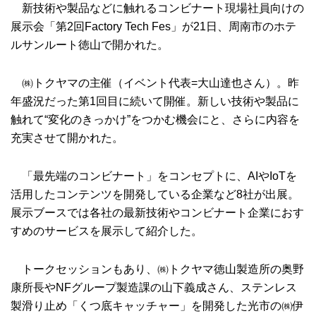
新技術や製品などに触れるコンビナート現場社員向けの
展示会「第2回Factory Tech Fes」が21日、周南市のホテ
ルサンルート徳山で開かれた。
㈱トクヤマの主催（イベント代表=大山達也さん）。昨
年盛況だった第1回目に続いて開催。新しい技術や製品に
触れて“変化のきっかけ”をつかむ機会にと、さらに内容を
充実させて開かれた。
「最先端のコンビナート」をコンセプトに、AIやIoTを
活用したコンテンツを開発している企業など8社が出展。
展示ブースでは各社の最新技術やコンビナート企業におす
すめのサービスを展示して紹介した。
トークセッションもあり、㈱トクヤマ徳山製造所の奥野
康所長やNFグループ製造課の山下義成さん、ステンレス
製滑り止め「くつ底キャッチャー」を開発した光市の㈱伊