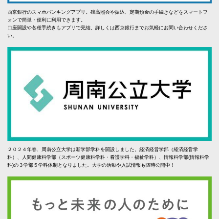
西京銀行のスマホバンキングアプリ。残高照会や振込、定期預金の手続きなどをスマートフ
ォンで簡単・便利に利用できます。
口座開設や各種手続きもアプリで完結。詳しくは西京銀行までお気軽にお問い合わせくださ
い。
２０２４年春、周南公立大学は新学部学科を開設しました。経済経営学部（経済経営学
科）、人間健康科学部（スポーツ健康科学科・看護学科・福祉学科）、情報科学部(情報科学
科)の３学部５学科体制となりました。大学の活動や入試情報も随時公開中！