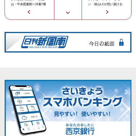
山・中央図書館へ洋書7冊
ン 徳山LCが想い届ける