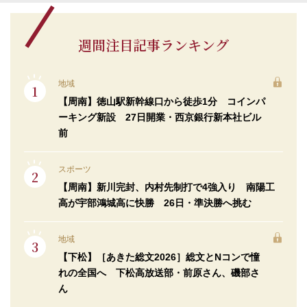
週間注目記事ランキング
地域
【周南】徳山駅新幹線口から徒歩1分 コインパ
ーキング新設 27日開業・西京銀行新本社ビル
前
スポーツ
【周南】新川完封、内村先制打で4強入り 南陽工
高が宇部鴻城高に快勝 26日・準決勝へ挑む
地域
【下松】［あきた総文2026］総文とNコンで憧
れの全国へ 下松高放送部・前原さん、磯部さ
ん