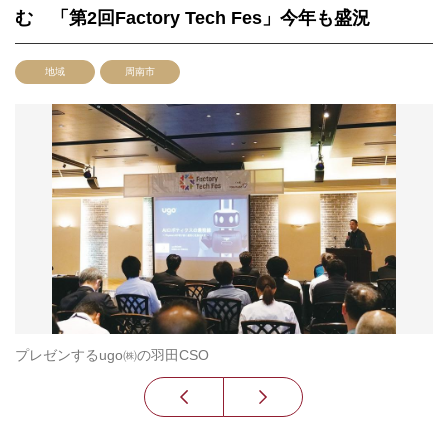
む 「第2回Factory Tech Fes」今年も盛況
地域
周南市
プレゼンするugo㈱の羽田CSO
L