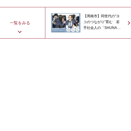
【周南市】同世代の“ヨ
コのつながり”育む 若
一覧をみる
手社会人の「SHUNAN
no Douki」参加者募集