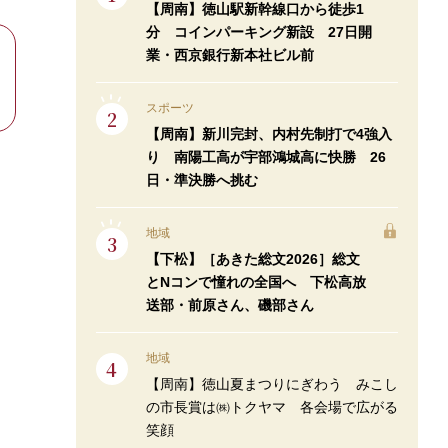
【周南】徳山駅新幹線口から徒歩1
分 コインパーキング新設 27日開
業・西京銀行新本社ビル前
スポーツ
【周南】新川完封、内村先制打で4強入
り 南陽工高が宇部鴻城高に快勝 26
日・準決勝へ挑む
地域
【下松】［あきた総文2026］総文
とNコンで憧れの全国へ 下松高放
送部・前原さん、磯部さん
地域
【周南】徳山夏まつりにぎわう みこし
の市長賞は㈱トクヤマ 各会場で広がる
笑顔