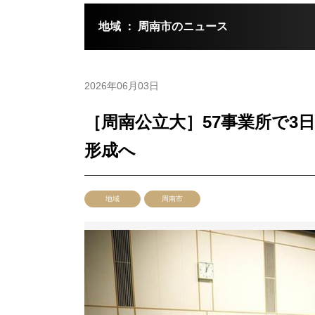
地域 ： 周南市のニュース
2026年06月03日
［周南公立大］57事業所で3
形成へ
地域
周南市