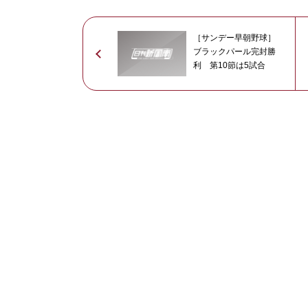
［サンデー早朝野球］
ブラックパール完封勝
利 第10節は5試合