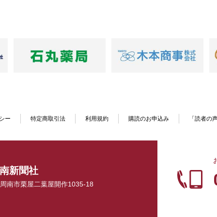
シー
特定商取引法
利用規約
購読のお申込み
「読者の
南新聞社
口県周南市栗屋二葉屋開作1035-18