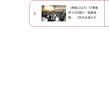
［周南公立大］57事業
所で3日間の「就業体
験」 1年生全員がキャ
リア形成へ