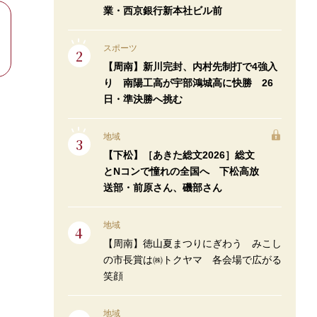
業・西京銀行新本社ビル前
スポーツ
【周南】新川完封、内村先制打で4強入
り 南陽工高が宇部鴻城高に快勝 26
日・準決勝へ挑む
地域
【下松】［あきた総文2026］総文
とNコンで憧れの全国へ 下松高放
送部・前原さん、磯部さん
地域
【周南】徳山夏まつりにぎわう みこし
の市長賞は㈱トクヤマ 各会場で広がる
笑顔
地域