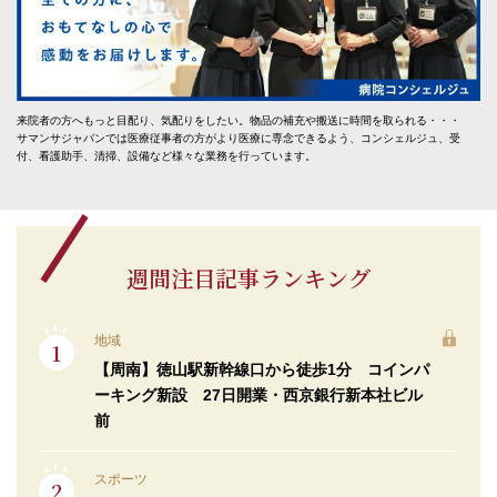
来院者の方へもっと目配り、気配りをしたい。物品の補充や搬送に時間を取られる・・・
サマンサジャパンでは医療従事者の方がより医療に専念できるよう、コンシェルジュ、受
付、看護助手、清掃、設備など様々な業務を行っています。
週間注目記事ランキング
地域
【周南】徳山駅新幹線口から徒歩1分 コインパ
ーキング新設 27日開業・西京銀行新本社ビル
前
スポーツ