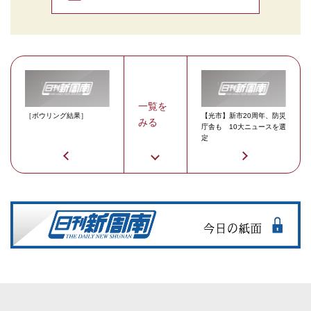
一覧を
［ボウリング結果］
【光市】新市20周年、防災
みる
庁舎も 10大ニュースを選
定