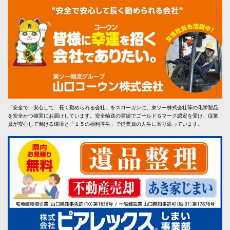
「安全で 安心して 長く勤められる会社」をスローガンに、東ソー株式会社等の化学製品
を安全かつ確実にお届けしています。安全輸送の実績でゴールドＧマーク認定を受け、従業
員が安心して働ける環境と「１５の福利厚生」で従業員の人生に寄り添っています。