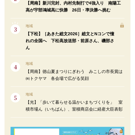
【周南】新川完封、内村先制打で4強入り 南陽工
高が宇部鴻城高に快勝 26日・準決勝へ挑む
地域
【下松】［あきた総文2026］総文とNコンで憧
れの全国へ 下松高放送部・前原さん、磯部さ
ん
地域
【周南】徳山夏まつりにぎわう みこしの市長賞は
㈱トクヤマ 各会場で広がる笑顔
地域
【光】「歩いて暮らせる温かいまちづくりを」 室
積市場ん（いちばん）、室積商店会に経産大臣表彰