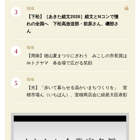
地域
【下松】［あきた総文2026］総文とNコンで憧
れの全国へ 下松高放送部・前原さん、磯部さ
ん
地域
【周南】徳山夏まつりにぎわう みこしの市長賞は
㈱トクヤマ 各会場で広がる笑顔
地域
【光】「歩いて暮らせる温かいまちづくりを」 室
積市場ん（いちばん）、室積商店会に経産大臣表彰