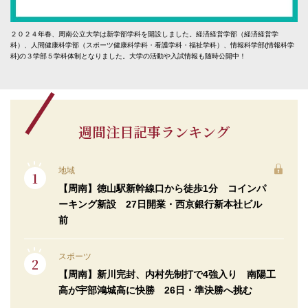
２０２４年春、周南公立大学は新学部学科を開設しました。経済経営学部（経済経営学
科）、人間健康科学部（スポーツ健康科学科・看護学科・福祉学科）、情報科学部(情報科学
科)の３学部５学科体制となりました。大学の活動や入試情報も随時公開中！
週間注目記事ランキング
地域
【周南】徳山駅新幹線口から徒歩1分 コインパ
ーキング新設 27日開業・西京銀行新本社ビル
前
スポーツ
【周南】新川完封、内村先制打で4強入り 南陽工
高が宇部鴻城高に快勝 26日・準決勝へ挑む