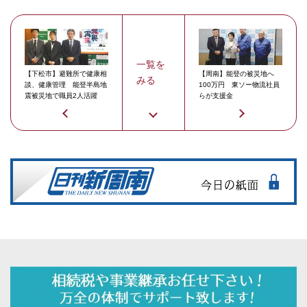
一覧を
【下松市】避難所で健康相
【周南】能登の被災地へ
みる
談、健康管理 能登半島地
100万円 東ソー物流社員
震被災地で職員2人活躍
らが支援金