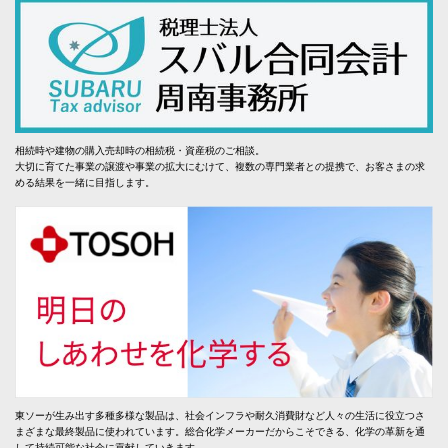
相続時や建物の購入売却時の相続税・資産税のご相談。
大切に育てた事業の譲渡や事業の拡大にむけて、複数の専門業者との提携で、お客さまの求
める結果を一緒に目指します。
東ソーが生み出す多種多様な製品は、社会インフラや耐久消費財など人々の生活に役立つさ
まざまな最終製品に使われています。総合化学メーカーだからこそできる、化学の革新を通
して持続可能な社会に貢献していきます。