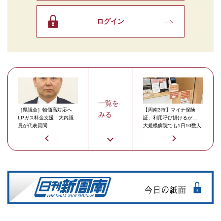
ログイン
一覧を
［県議会］物価高対応へ
【周南3市】マイナ保険
みる
LPガス料金支援 大内議
証、利用呼び掛けるが…
員が代表質問
大規模病院でも1日10数人