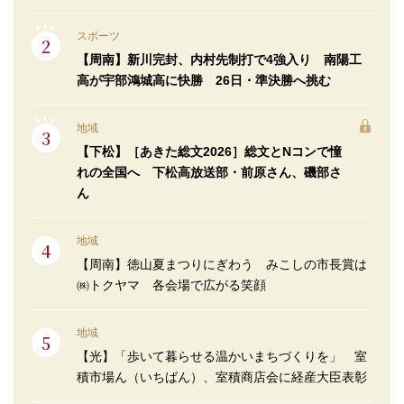
スポーツ
【周南】新川完封、内村先制打で4強入り 南陽工
高が宇部鴻城高に快勝 26日・準決勝へ挑む
地域
【下松】［あきた総文2026］総文とNコンで憧
れの全国へ 下松高放送部・前原さん、磯部さ
ん
地域
【周南】徳山夏まつりにぎわう みこしの市長賞は
㈱トクヤマ 各会場で広がる笑顔
地域
【光】「歩いて暮らせる温かいまちづくりを」 室
積市場ん（いちばん）、室積商店会に経産大臣表彰