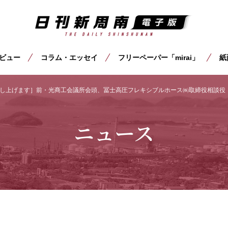
ビュー
コラム・エッセイ
フリーペーパー「mirai」
紙
し上げます］前・光商工会議所会頭、冨士高圧フレキシブルホース㈱取締役相談役
ニュース