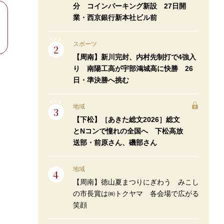
分 コインパーキング新設 27日開
業・西京銀行新本社ビル前
スポーツ
【周南】新川完封、内村先制打で4強入
り 南陽工高が宇部鴻城高に快勝 26
日・準決勝へ挑む
地域
【下松】［あきた総文2026］総文
とNコンで憧れの全国へ 下松高放
送部・前原さん、磯部さん
地域
【周南】徳山夏まつりにぎわう みこし
の市長賞は㈱トクヤマ 各会場で広がる
笑顔