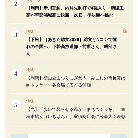
スポーツ
【周南】新川完封、内村先制打で4強入り 南陽工
高が宇部鴻城高に快勝 26日・準決勝へ挑む
地域
【下松】［あきた総文2026］総文とNコンで憧
れの全国へ 下松高放送部・前原さん、磯部さ
ん
地域
【周南】徳山夏まつりにぎわう みこしの市長賞は
㈱トクヤマ 各会場で広がる笑顔
地域
【光】「歩いて暮らせる温かいまちづくりを」 室
積市場ん（いちばん）、室積商店会に経産大臣表彰