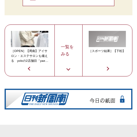
一覧を
［OPEN］【周南】アイサ
［スポーツ結果］【下松】
みる
ロン・エステサロンも備え
る yoloの2店舗目「yae」
オープン