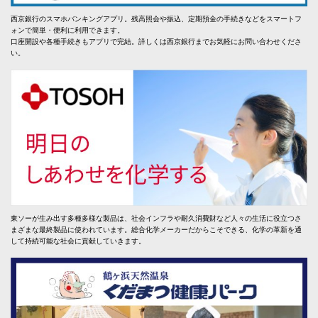
西京銀行のスマホバンキングアプリ。残高照会や振込、定期預金の手続きなどをスマートフ
ォンで簡単・便利に利用できます。
口座開設や各種手続きもアプリで完結。詳しくは西京銀行までお気軽にお問い合わせくださ
い。
東ソーが生み出す多種多様な製品は、社会インフラや耐久消費財など人々の生活に役立つさ
まざまな最終製品に使われています。総合化学メーカーだからこそできる、化学の革新を通
して持続可能な社会に貢献していきます。