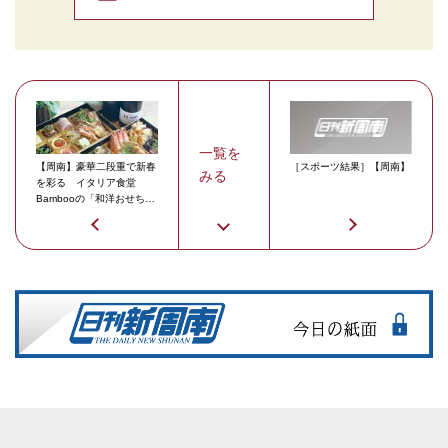
一覧を
【周南】豪華二段重で新春
［スポーツ結果］【周南】
みる
を彩る イタリア食堂
Bambooの「和洋おせち
2026」