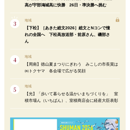
高が宇部鴻城高に快勝 26日・準決勝へ挑む
地域
【下松】［あきた総文2026］総文とNコンで憧
れの全国へ 下松高放送部・前原さん、磯部さ
ん
地域
【周南】徳山夏まつりにぎわう みこしの市長賞は
㈱トクヤマ 各会場で広がる笑顔
地域
【光】「歩いて暮らせる温かいまちづくりを」 室
積市場ん（いちばん）、室積商店会に経産大臣表彰