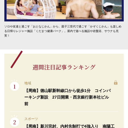
ソロや友達と過ごす「おとなじかん」から、親子三世代で過ごす「かぞくじかん」も楽しめ
る日帰りレジャー施設「くだまつ健康パーク」。屋内で遊べる施設や岩盤浴、サウナも充
実！
週間注目記事ランキング
地域
【周南】徳山駅新幹線口から徒歩1分 コインパ
ーキング新設 27日開業・西京銀行新本社ビル
前
スポーツ
【周南】新川完封、内村先制打で4強入り 南陽工