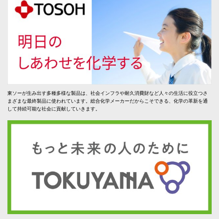
東ソーが生み出す多種多様な製品は、社会インフラや耐久消費財など人々の生活に役立つさ
まざまな最終製品に使われています。総合化学メーカーだからこそできる、化学の革新を通
して持続可能な社会に貢献していきます。