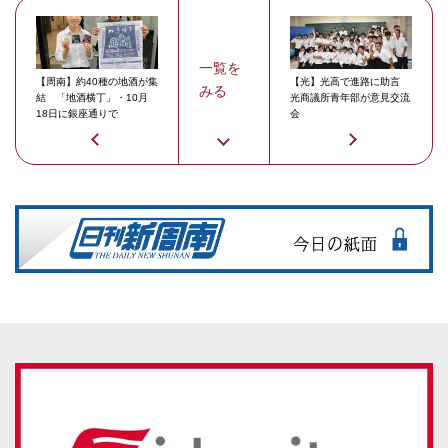
一覧を
【周南】約40種の地酒が集
【光】光高で進路に助言
みる
結 「地酒横丁」・10月
光商議所青年部が意見交流
18日に銀座通りで
会