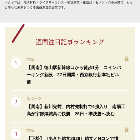
トクヤマは、電子材料・ライフサイエンス・環境事業・化成品・セメントの各分野で、もっ
と幸せな未来をつくる価値創造型企業です。
週間注目記事ランキング
地域
【周南】徳山駅新幹線口から徒歩1分 コインパ
ーキング新設 27日開業・西京銀行新本社ビル
前
スポーツ
【周南】新川完封、内村先制打で4強入り 南陽工
高が宇部鴻城高に快勝 26日・準決勝へ挑む
地域
【下松】［あきた総文2026］総文とNコンで憧