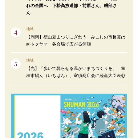
れの全国へ 下松高放送部・前原さん、磯部さ
ん
地域
【周南】徳山夏まつりにぎわう みこしの市長賞は
㈱トクヤマ 各会場で広がる笑顔
地域
【光】「歩いて暮らせる温かいまちづくりを」 室
積市場ん（いちばん）、室積商店会に経産大臣表彰