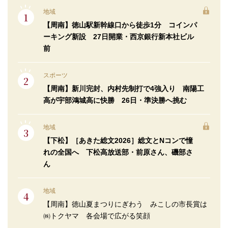
地域
【周南】徳山駅新幹線口から徒歩1分 コインパ
ーキング新設 27日開業・西京銀行新本社ビル
前
スポーツ
【周南】新川完封、内村先制打で4強入り 南陽工
高が宇部鴻城高に快勝 26日・準決勝へ挑む
地域
【下松】［あきた総文2026］総文とNコンで憧
れの全国へ 下松高放送部・前原さん、磯部さ
ん
地域
【周南】徳山夏まつりにぎわう みこしの市長賞は
㈱トクヤマ 各会場で広がる笑顔