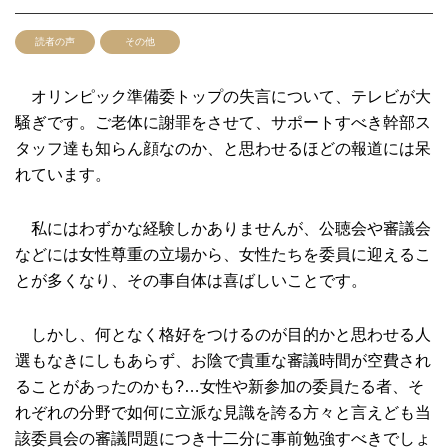
読者の声
その他
オリンピック準備委トップの失言について、テレビが大
騒ぎです。ご老体に謝罪をさせて、サポートすべき幹部ス
タッフ達も知らん顔なのか、と思わせるほどの報道には呆
れています。
私にはわずかな経験しかありませんが、公聴会や審議会
などには女性尊重の立場から、女性たちを委員に迎えるこ
とが多くなり、その事自体は喜ばしいことです。
しかし、何となく格好をつけるのが目的かと思わせる人
選もなきにしもあらず、お陰で貴重な審議時間が空費され
ることがあったのかも?…女性や新参加の委員たる者、そ
れぞれの分野で如何に立派な見識を誇る方々と言えども当
該委員会の審議問題につき十二分に事前勉強すべきでしょ