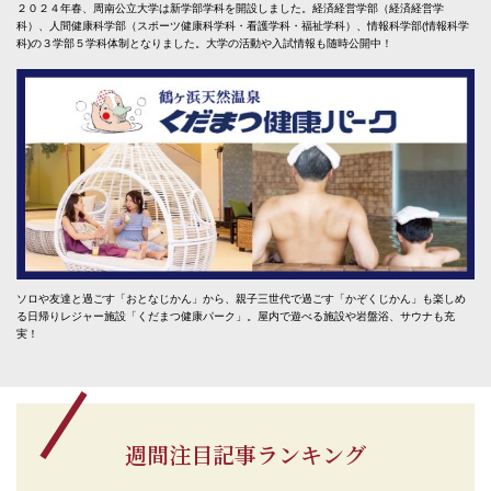
２０２４年春、周南公立大学は新学部学科を開設しました。経済経営学部（経済経営学
科）、人間健康科学部（スポーツ健康科学科・看護学科・福祉学科）、情報科学部(情報科学
科)の３学部５学科体制となりました。大学の活動や入試情報も随時公開中！
ソロや友達と過ごす「おとなじかん」から、親子三世代で過ごす「かぞくじかん」も楽しめ
る日帰りレジャー施設「くだまつ健康パーク」。屋内で遊べる施設や岩盤浴、サウナも充
実！
週間注目記事ランキング