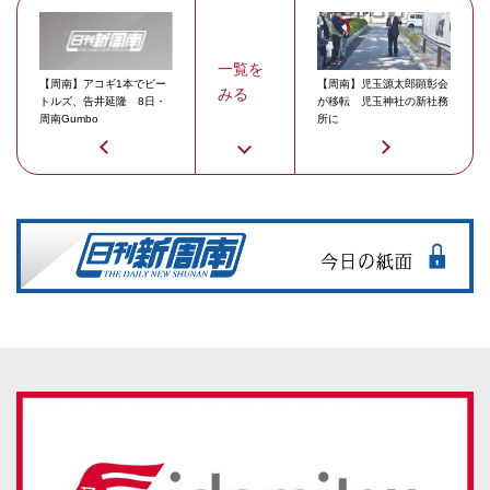
一覧を
【周南】アコギ1本でビー
【周南】児玉源太郎顕彰会
みる
トルズ、告井延隆 8日・
が移転 児玉神社の新社務
周南Gumbo
所に