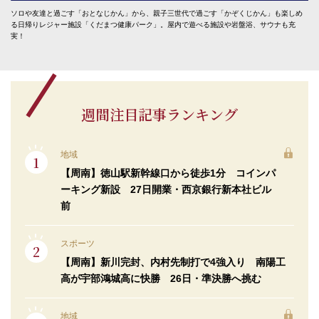
ソロや友達と過ごす「おとなじかん」から、親子三世代で過ごす「かぞくじかん」も楽しめ
る日帰りレジャー施設「くだまつ健康パーク」。屋内で遊べる施設や岩盤浴、サウナも充
実！
週間注目記事ランキング
地域
【周南】徳山駅新幹線口から徒歩1分 コインパ
ーキング新設 27日開業・西京銀行新本社ビル
前
スポーツ
【周南】新川完封、内村先制打で4強入り 南陽工
高が宇部鴻城高に快勝 26日・準決勝へ挑む
地域