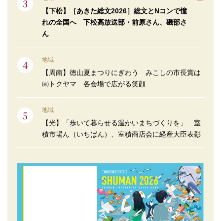
【下松】［あきた総文2026］総文とNコンで憧
れの全国へ 下松高放送部・前原さん、磯部さ
ん
地域
【周南】徳山夏まつりにぎわう みこしの市長賞は
㈱トクヤマ 各会場で広がる笑顔
地域
【光】「歩いて暮らせる温かいまちづくりを」 室
積市場ん（いちばん）、室積商店会に経産大臣表彰