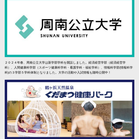
２０２４年春、周南公立大学は新学部学科を開設しました。経済経営学部（経済経営学
科）、人間健康科学部（スポーツ健康科学科・看護学科・福祉学科）、情報科学部(情報科学
科)の３学部５学科体制となりました。大学の活動や入試情報も随時公開中！