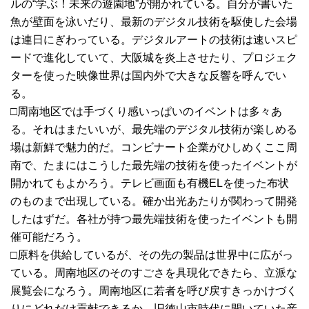
ルの“学ぶ！未来の遊園地”が開かれている。自分が書いた
魚が壁面を泳いだり、最新のデジタル技術を駆使した会場
は連日にぎわっている。デジタルアートの技術は速いスピ
ードで進化していて、大阪城を炎上させたり、プロジェク
ターを使った映像世界は国内外で大きな反響を呼んでい
る。
□周南地区では手づくり感いっぱいのイベントは多々あ
る。それはまたいいが、最先端のデジタル技術が楽しめる
場は新鮮で魅力的だ。コンビナート企業がひしめくここ周
南で、たまにはこうした最先端の技術を使ったイベントが
開かれてもよかろう。テレビ画面も有機ELを使った布状
のものまで出現している。確か出光あたりが関わって開発
したはずだ。各社が持つ最先端技術を使ったイベントも開
催可能だろう。
□原料を供給しているが、その先の製品は世界中に広がっ
ている。周南地区のそのすごさを具現化できたら、立派な
展覧会になろう。周南地区に若者を呼び戻すきっかけづく
りにどれだけ貢献できるか。旧徳山市時代に開いていた産