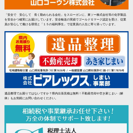
「安全で 安心して 長く勤められる会社」をスローガンに、東ソー株式会社等の化学製品
を安全かつ確実にお届けしています。安全輸送の実績でゴールドＧマーク認定を受け、従業
員が安心して働ける環境と「１５の福利厚生」で従業員の人生に寄り添っています。
遺品整理でお困りではないですか？県内出張見積は無料！不動産売却や空き家じまい（解
体）もお気軽にお問い合わせください。