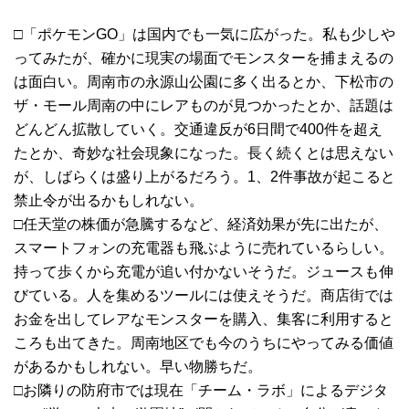
□「ポケモンGO」は国内でも一気に広がった。私も少しや
ってみたが、確かに現実の場面でモンスターを捕まえるの
は面白い。周南市の永源山公園に多く出るとか、下松市の
ザ・モール周南の中にレアものが見つかったとか、話題は
どんどん拡散していく。交通違反が6日間で400件を超え
たとか、奇妙な社会現象になった。長く続くとは思えない
が、しばらくは盛り上がるだろう。1、2件事故が起こると
禁止令が出るかもしれない。
□任天堂の株価が急騰するなど、経済効果が先に出たが、
スマートフォンの充電器も飛ぶように売れているらしい。
持って歩くから充電が追い付かないそうだ。ジュースも伸
びている。人を集めるツールには使えそうだ。商店街では
お金を出してレアなモンスターを購入、集客に利用すると
ころも出てきた。周南地区でも今のうちにやってみる価値
があるかもしれない。早い物勝ちだ。
□お隣りの防府市では現在「チーム・ラボ」によるデジタ