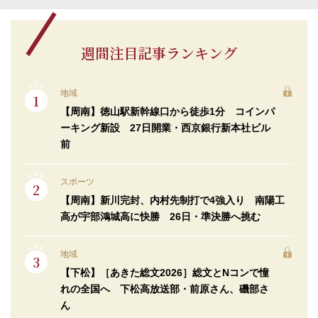
週間注目記事ランキング
地域
【周南】徳山駅新幹線口から徒歩1分 コインパ
ーキング新設 27日開業・西京銀行新本社ビル
前
スポーツ
【周南】新川完封、内村先制打で4強入り 南陽工
高が宇部鴻城高に快勝 26日・準決勝へ挑む
地域
【下松】［あきた総文2026］総文とNコンで憧
れの全国へ 下松高放送部・前原さん、磯部さ
ん