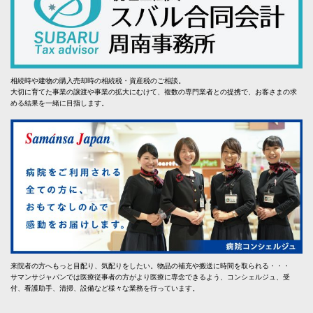
相続時や建物の購入売却時の相続税・資産税のご相談。
大切に育てた事業の譲渡や事業の拡大にむけて、複数の専門業者との提携で、お客さまの求
める結果を一緒に目指します。
来院者の方へもっと目配り、気配りをしたい。物品の補充や搬送に時間を取られる・・・
サマンサジャパンでは医療従事者の方がより医療に専念できるよう、コンシェルジュ、受
付、看護助手、清掃、設備など様々な業務を行っています。