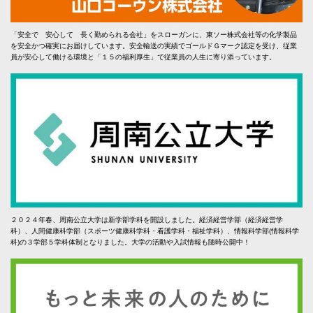
「安全で 安心して 長く勤められる会社」をスローガンに、東ソー株式会社等の化学製品
を安全かつ確実にお届けしています。安全輸送の実績でゴールドＧマーク認定を受け、従業
員が安心して働ける環境と「１５の福利厚生」で従業員の人生に寄り添っています。
２０２４年春、周南公立大学は新学部学科を開設しました。経済経営学部（経済経営学
科）、人間健康科学部（スポーツ健康科学科・看護学科・福祉学科）、情報科学部(情報科学
科)の３学部５学科体制となりました。大学の活動や入試情報も随時公開中！