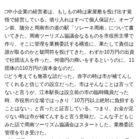
□中小企業の経営者は、もしもの時は家屋敷を投げ出す覚
悟で経営している。借り入れはすべて個人保証だ。オープ
ン前、随分と周南市の道の駅「ソレーネ周南」について書
いてきた。周南ツーリズム協議会なるものを市役所主導で
作り、そこに管理を業務委託する構造に、果たして責任は
誰が取るのかと疑問符を投げてきた。わずか10万円の出資
で社団法人を作った。何億円の商いをするというのに、11
団体の110万円の資本金なのだ。
□どう考えても無茶な話だった。赤字の時は市が補てんし
てくれると信じての設立だった。市はそんなことは言って
ないと言うが、江本駅長は設立前の市の臨時職員だった
時、市役所の立場ではっきり「10万円以上絶対に負担する
ことはない」と言ったと証言している。つまり、お金が足
りない時は市が補てんすると言う意味だ。こんな子どもじ
みた話で周南ツーリズム協議会はスタートした。業務委託
管理を引き受けた。