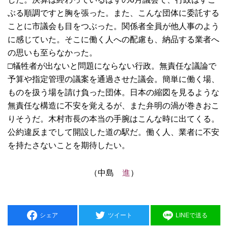
ぶる順調ですと胸を張った。また、こんな団体に委託する
ことに市議会も目をつぶった。関係者全員が他人事のよう
に感じていた。そこに働く人への配慮も、納品する業者へ
の思いも至らなかった。
□犠牲者が出ないと問題にならない行政。無責任な議論で
予算や指定管理の議案を通過させた議会。簡単に働く場、
ものを扱う場を請け負った団体。日本の縮図を見るような
無責任な構造に不安を覚えるが、また弁明の渦が巻きおこ
りそうだ。木村市長の本当の手腕はこんな時に出てくる。
公約違反までして開設した道の駅だ。働く人、業者に不安
を持たさないことを期待したい。
（中島
進
）
シェア
ツイート
LINEで送る