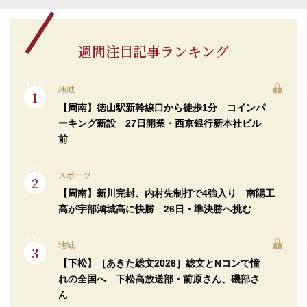
週間注目記事ランキング
地域
【周南】徳山駅新幹線口から徒歩1分 コインパ
ーキング新設 27日開業・西京銀行新本社ビル
前
スポーツ
【周南】新川完封、内村先制打で4強入り 南陽工
高が宇部鴻城高に快勝 26日・準決勝へ挑む
地域
【下松】［あきた総文2026］総文とNコンで憧
れの全国へ 下松高放送部・前原さん、磯部さ
ん