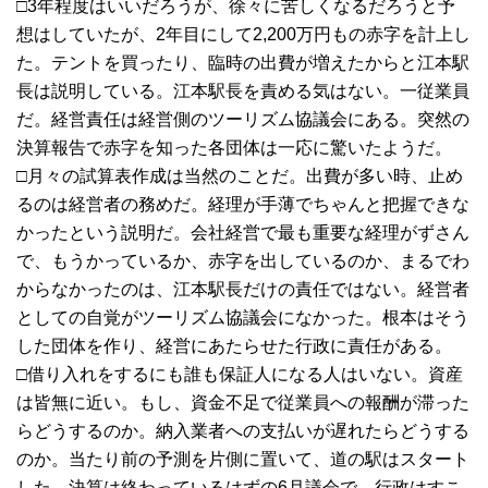
□3年程度はいいだろうが、徐々に苦しくなるだろうと予
想はしていたが、2年目にして2,200万円もの赤字を計上し
た。テントを買ったり、臨時の出費が増えたからと江本駅
長は説明している。江本駅長を責める気はない。一従業員
だ。経営責任は経営側のツーリズム協議会にある。突然の
決算報告で赤字を知った各団体は一応に驚いたようだ。
□月々の試算表作成は当然のことだ。出費が多い時、止め
るのは経営者の務めだ。経理が手薄でちゃんと把握できな
かったという説明だ。会社経営で最も重要な経理がずさん
で、もうかっているか、赤字を出しているのか、まるでわ
からなかったのは、江本駅長だけの責任ではない。経営者
としての自覚がツーリズム協議会になかった。根本はそう
した団体を作り、経営にあたらせた行政に責任がある。
□借り入れをするにも誰も保証人になる人はいない。資産
は皆無に近い。もし、資金不足で従業員への報酬が滞った
らどうするのか。納入業者への支払いが遅れたらどうする
のか。当たり前の予測を片側に置いて、道の駅はスタート
した。決算は終わっているはずの6月議会で、行政はすこ