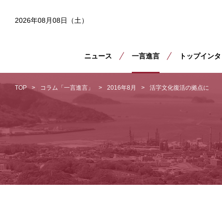
2026年08月08日（土）
ニュース
一言進言
トップインタ
TOP
コラム「一言進言」
2016年8月
活字文化復活の拠点に