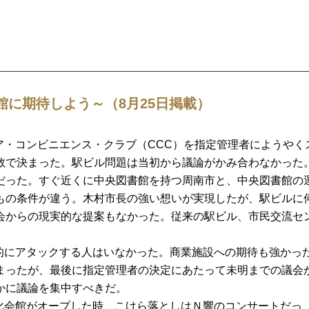
に期待しよう～（8月25日掲載）
ア・コンビニエンス・クラブ（CCC）を指定管理者にようやく
数で決まった。駅ビル問題は当初から議論がかみ合わなかった
だった。すぐ近くに中央図書館を持つ周南市と、中央図書館の
もの条件が違う。木村市長の強い想いが実現したが、駅ビルに
会からの現実的な提案もなかった。従来の駅ビル、市民交流セ
体的にアタックする人はいなかった。商業施設への期待も強かっ
まったが、最後に指定管理者の決定にあたって未明までの議会
かに議論を集中すべきだ。
文化会館がオープした時、こけら落としはＮ響のコンサートだっ