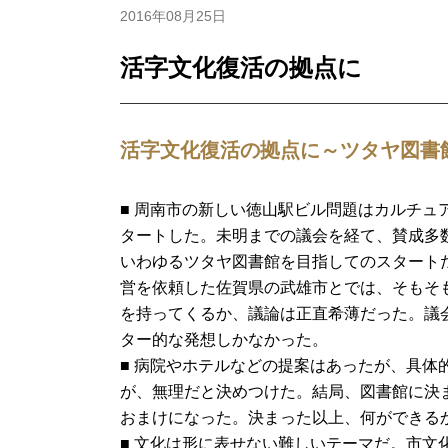
2016年08月25日
活字文化復活の拠点に
活字文化復活の拠点に～ツタヤ図書館
■ 周南市の新しい徳山駅ビル問題はカルチュ
タートした。未明までの議会を経て、賛成多
いわゆるツタヤ図書館を目指してのスタート
営を依頼した佐賀県の武雄市とでは、そもそ
を持ってくるか、議論は正直希薄だった。議
ター的な発想しかなかった。
■ 病院やホテルなどの提案はあったが、具
が、無理だと決めつけた。結局、図書館に決
おまけになった。決まった以上、何ができる
■ 文化は形に表せない難しいテーマだ。市