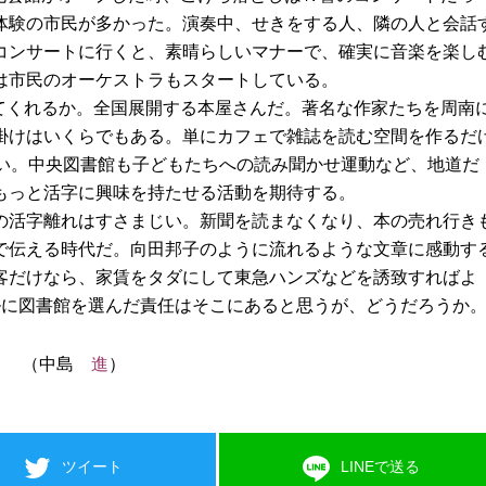
体験の市民が多かった。演奏中、せきをする人、隣の人と会話
コンサートに行くと、素晴らしいマナーで、確実に音楽を楽し
は市民のオーケストラもスタートしている。
してくれるか。全国展開する本屋さんだ。著名な作家たちを周南
掛けはいくらでもある。単にカフェで雑誌を読む空間を作るだ
ない。中央図書館も子どもたちへの読み聞かせ運動など、地道だ
もっと活字に興味を持たせる活動を期待する。
年の活字離れはすさまじい。新聞を読まなくなり、本の売れ行き
で伝える時代だ。向田邦子のように流れるような文章に感動す
客だけなら、家賃をタダにして東急ハンズなどを誘致すればよ
ルに図書館を選んだ責任はそこにあると思うが、どうだろうか
（中島
進
）
ツイート
LINEで送る