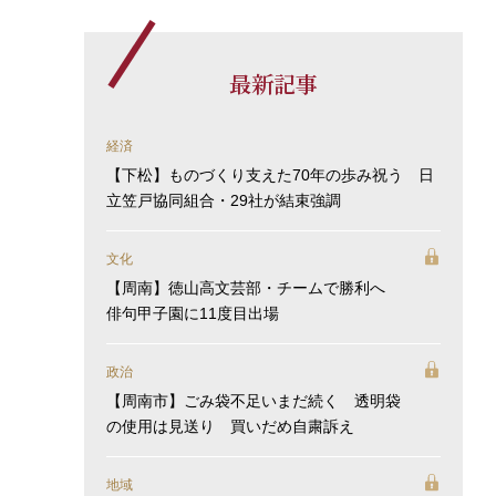
最新記事
経済
【下松】ものづくり支えた70年の歩み祝う 日
立笠戸協同組合・29社が結束強調
文化
【周南】徳山高文芸部・チームで勝利へ
俳句甲子園に11度目出場
政治
【周南市】ごみ袋不足いまだ続く 透明袋
の使用は見送り 買いだめ自粛訴え
地域