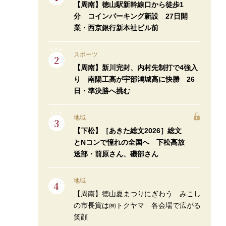
【周南】徳山駅新幹線口から徒歩1
分 コインパーキング新設 27日開
業・西京銀行新本社ビル前
スポーツ
【周南】新川完封、内村先制打で4強入
り 南陽工高が宇部鴻城高に快勝 26
日・準決勝へ挑む
地域
【下松】［あきた総文2026］総文
とNコンで憧れの全国へ 下松高放
送部・前原さん、磯部さん
地域
【周南】徳山夏まつりにぎわう みこし
の市長賞は㈱トクヤマ 各会場で広がる
笑顔