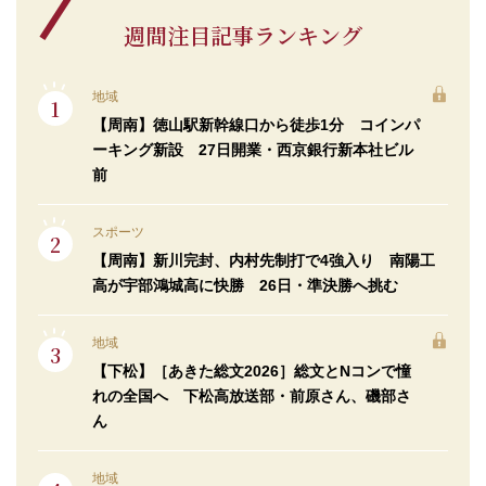
週間注目記事ランキング
地域
【周南】徳山駅新幹線口から徒歩1分 コインパ
ーキング新設 27日開業・西京銀行新本社ビル
前
スポーツ
【周南】新川完封、内村先制打で4強入り 南陽工
高が宇部鴻城高に快勝 26日・準決勝へ挑む
地域
【下松】［あきた総文2026］総文とNコンで憧
れの全国へ 下松高放送部・前原さん、磯部さ
ん
地域