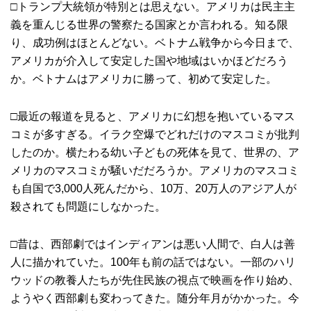
□トランプ大統領が特別とは思えない。アメリカは民主主
義を重んじる世界の警察たる国家とか言われる。知る限
り、成功例はほとんどない。ベトナム戦争から今日まで、
アメリカが介入して安定した国や地域はいかほどだろう
か。ベトナムはアメリカに勝って、初めて安定した。
□最近の報道を見ると、アメリカに幻想を抱いているマス
コミが多すぎる。イラク空爆でどれだけのマスコミが批判
したのか。横たわる幼い子どもの死体を見て、世界の、ア
メリカのマスコミが騒いだだろうか。アメリカのマスコミ
も自国で3,000人死んだから、10万、20万人のアジア人が
殺されても問題にしなかった。
□昔は、西部劇ではインディアンは悪い人間で、白人は善
人に描かれていた。100年も前の話ではない。一部のハリ
ウッドの教養人たちが先住民族の視点で映画を作り始め、
ようやく西部劇も変わってきた。随分年月がかかった。今