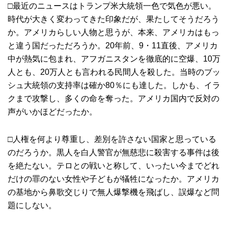
□最近のニュースはトランプ米大統領一色で気色が悪い。
時代が大きく変わってきた印象だが、果たしてそうだろう
か。アメリカらしい人物と思うが、本来、アメリカはもっ
と違う国だっただろうか。20年前、9・11直後、アメリカ
中が熱気に包まれ、アフガニスタンを徹底的に空爆、10万
人とも、20万人とも言われる民間人を殺した。当時のブッ
シュ大統領の支持率は確か80％にも達した。しかも、イラ
クまで攻撃し、多くの命を奪った。アメリカ国内で反対の
声がいかほどだったか。
□人権を何より尊重し、差別を許さない国家と思っている
のだろうか。黒人を白人警官が無慈悲に殺害する事件は後
を絶たない。テロとの戦いと称して、いったい今までどれ
だけの罪のない女性や子どもが犠牲になったか。アメリカ
の基地から鼻歌交じりで無人爆撃機を飛ばし、誤爆など問
題にしない。