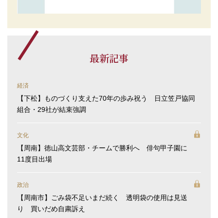
最新記事
経済
【下松】ものづくり支えた70年の歩み祝う 日立笠戸協同
組合・29社が結束強調
文化
【周南】徳山高文芸部・チームで勝利へ 俳句甲子園に
11度目出場
政治
【周南市】ごみ袋不足いまだ続く 透明袋の使用は見送
り 買いだめ自粛訴え