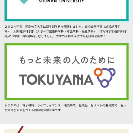
２０２４年春、周南公立大学は新学部学科を開設しました。経済経営学部（経済経営学
科）、人間健康科学部（スポーツ健康科学科・看護学科・福祉学科）、情報科学部(情報科学
科)の３学部５学科体制となりました。大学の活動や入試情報も随時公開中！
トクヤマは、電子材料・ライフサイエンス・環境事業・化成品・セメントの各分野で、もっ
と幸せな未来をつくる価値創造型企業です。