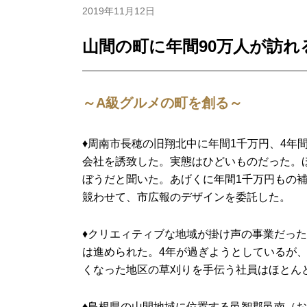
2019年11月12日
山間の町に年間90万人が訪れ
～A級グルメの町を創る～
♦周南市長穂の旧翔北中に年間1千万円、4年
会社を誘致した。実態はひどいものだった。
ぼうだと聞いた。あげくに年間1千万円もの
競わせて、市広報のデザインを委託した。
♦クリエィティブな地域が掛け声の事業だっ
は進められた。4年が過ぎようとしているが
くなった地区の草刈りを手伝う社員はほとん
♦島根県の山間地域に位置する邑智郡邑南（お