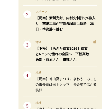
スポーツ
【周南】新川完封、内村先制打で4強入
り 南陽工高が宇部鴻城高に快勝 26
日・準決勝へ挑む
地域
【下松】［あきた総文2026］総文
とNコンで憧れの全国へ 下松高放
送部・前原さん、磯部さん
地域
【周南】徳山夏まつりにぎわう みこし
の市長賞は㈱トクヤマ 各会場で広がる
笑顔
地域