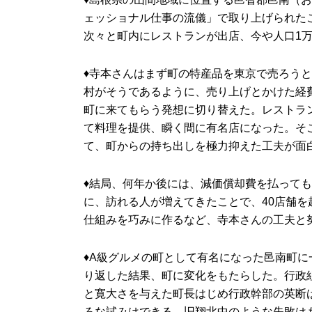
ェッショナル仕事の流儀」で取り上げられたこ
次々と町内にレストランが出店、今や人口1万
♦寺本さんはまず町の特産品を東京で売ろう
村がそうであるように、売り上げとかけた経
町に来てもらう発想に切り替えた。レストラン
て料理を提供、瞬く間に有名店になった。そ
て、町からの持ち出しを極力抑えた工夫が面
♦結局、何年か後には、減価償却費を払っても
に、訪れる人が増えてきたことで、40店舗
仕組みを巧みに作るなど、寺本さんの工夫と
♦A級グルメの町として有名になった邑南町
り返した結果、町に変化をもたらした。行政
と寛大さを与えた町長はじめ行政幹部の英断
ろな試みはできる。旧翔北中のような失敗は