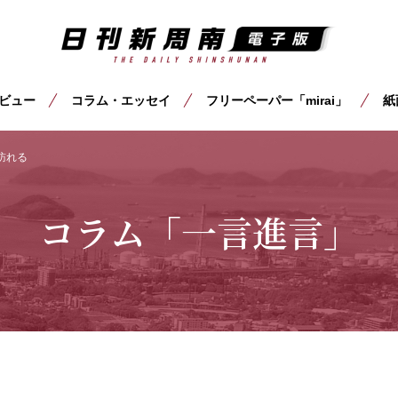
ビュー
コラム・エッセイ
フリーペーパー「mirai」
紙
訪れる
コラム「一言進言」