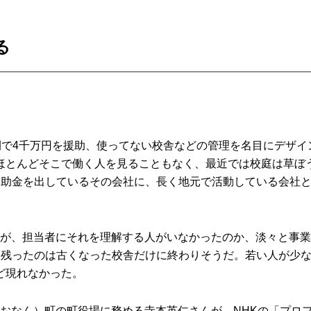
る
間で4千万円を援助、使ってない校舎などの管理を名目にデザイ
ほとんどそこで働く人を見ることもなく、最近では校庭は草ぼ
補助金を出しているその会社に、長く地元で活動している会社
たが、担当者にそれを理解する人がいなかったのか、淡々と事業
、残ったのは古くなった校舎だけに終わりそうだ。若い人が少
ど現れなかった。
おなん）町の町役場に務める寺本英仁さんが、NHKの「プロ