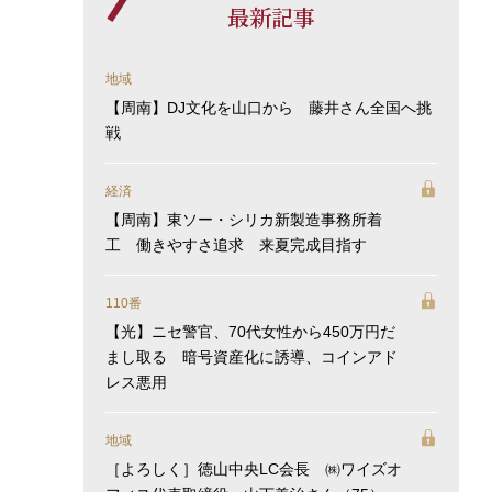
最新記事
地域
【周南】DJ文化を山口から 藤井さん全国へ挑
戦
経済
【周南】東ソー・シリカ新製造事務所着
工 働きやすさ追求 来夏完成目指す
110番
【光】ニセ警官、70代女性から450万円だ
まし取る 暗号資産化に誘導、コインアド
レス悪用
地域
［よろしく］徳山中央LC会長 ㈱ワイズオ