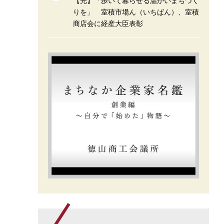
【光】「歩いて暮らせる温かいまちづく
りを」 室積市場ん（いちばん）、室積
商店会に経産大臣表彰