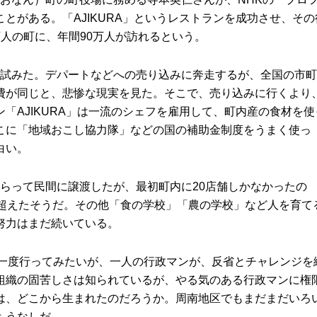
とがある。「AJIKURA」というレストランを成功させ、その
人の町に、年間90万人が訪れるという。
と試みた。デパートなどへの売り込みに奔走するが、全国の市町
費が同じと、悲惨な現実を見た。そこで、売り込みに行くより
「AJIKURA」は一流のシェフを雇用して、町内産の食材を使
こに「地域おこし協力隊」などの国の補助金制度をうまく使っ
白い。
らって民間に譲渡したが、最初町内に20店舗しかなかったの
を超えたそうだ。その他「食の学校」「農の学校」など人を育て
努力はまだ続いている。
に一度行ってみたいが、一人の行政マンが、反省とチャレンジを
組織の固苦しさは知られているが、やる気のある行政マンに権
は、どこから生まれたのだろうか。周南地区でもまだまだいろ
もうなしだ。