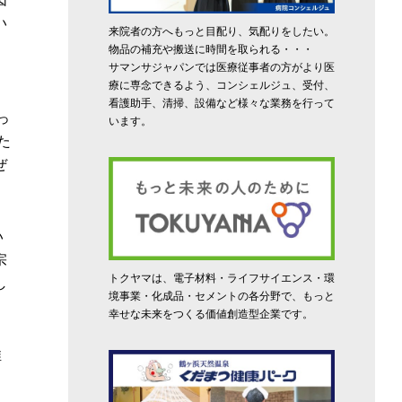
い
来院者の方へもっと目配り、気配りをしたい。
物品の補充や搬送に時間を取られる・・・
サマンサジャパンでは医療従事者の方がより医
療に専念できるよう、コンシェルジュ、受付、
看護助手、清掃、設備など様々な業務を行って
っ
います。
た
ぜ
い
宗
トクヤマは、電子材料・ライフサイエンス・環
し
境事業・化成品・セメントの各分野で、もっと
幸せな未来をつくる価値創造型企業です。
推
。