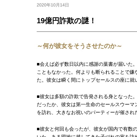
2020年10月14日
19億円詐欺の謎！
～何が彼女をそうさせたのか～
■会えば必ず数日以内に感謝の葉書が届いた
こともなかった。何よりも断られることで嫌
た。彼女は瞬く間にトップセールスの座に就
■彼女は多額の詐欺で告発される身となった
だったか、彼女は第一生命のセールスウーマ
を訪れ、大きなお祝いのパーティーが催され
■彼女と何回も会ったが、彼女が国内で有数
いた。ある団地に越してきた子づれの家を訪