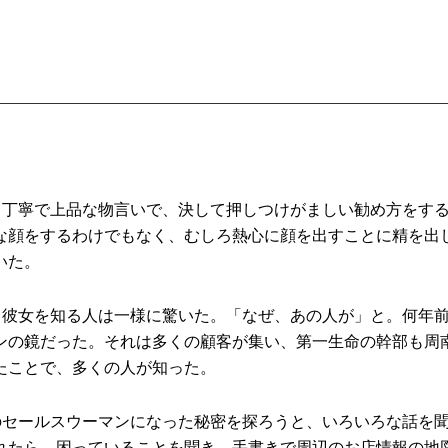
。丁寧で上品な物言いで、決して押しつけがましい勧め方をす
な顔をするわけでもなく、むしろ熱心に顔を出すことに精を出
いた。
。彼女を知る人は一様に驚いた。「なぜ、あの人が」と。何年
ンの鏡だった。それは多くの顧客が集い、第一生命の幹部も周
たことで、多くの人が知った。
のセールスウーマンになった秘密を探ろうと、いろいろな話を
れたら、困っていることを聞き、手書きで周辺のお店情報の地