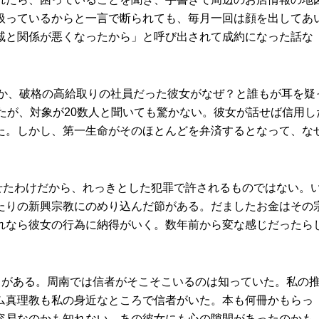
扱っているからと一言で断られても、毎月一回は顔を出してあ
戚と関係が悪くなったから」と呼び出されて成約になった話な
とか、破格の高給取りの社員だった彼女がなぜ？と誰もが耳を疑
たが、対象が20数人と聞いても驚かない。彼女が話せば信用し
た。しかし、第一生命がそのほとんどを弁済するとなって、な
せたわけだから、れっきとした犯罪で許されるものではない。
たりの新興宗教にのめり込んだ節がある。だましたお金はその
れなら彼女の行為に納得がいく。数年前から変な感じだったら
とがある。周南では信者がそこそこいるのは知っていた。私の
ム真理教も私の身近なところで信者がいた。本も何冊かもらっ
容易なのかも知れない。あの彼女にも心の隙間があったのかも