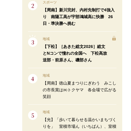
スポーツ
【周南】新川完封、内村先制打で4強入
り 南陽工高が宇部鴻城高に快勝 26
日・準決勝へ挑む
地域
【下松】［あきた総文2026］総文
とNコンで憧れの全国へ 下松高放
送部・前原さん、磯部さん
地域
【周南】徳山夏まつりにぎわう みこし
の市長賞は㈱トクヤマ 各会場で広がる
笑顔
地域
【光】「歩いて暮らせる温かいまちづく
りを」 室積市場ん（いちばん）、室積