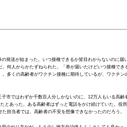
種券の発送が始まった。いつ接種できるか皆目わからないのに届
だ。何人からかたずねられた。「券が届いたけどいつ接種でき
」。多くの高齢者がワクチン接種に期待しているが、ワクチン
王子市ではわずか千数百人分しかないのに、12万人もいる高齢
ったとあった。ある高齢者はずっと電話をかけ続けていた。役
けた担当者では、高齢者の不安を想像できなかったのだろう。
い政府のやり方だが、もう少し地方自治体もくふうしても良かっ