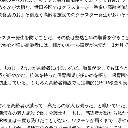
めるかが大切だ。世田谷区ではクラスターが一番多い高齢者施
飲食店のおよそ倍近く高齢者施設でのクラスター発生が多いそ
クラスター発生を防ぐことだ。その後は整然と年の順番を守るこ
恐怖心が強い高齢者には、細かいルール設定が大切だ。1カ月
。
が、1カ月、2カ月が高齢者には長いのだ。順番が少しでも狂う
応が細やかだ。抗体を持った保育園児が多いのを探り、保育園
防止している。もちろん高齢者施設でも定期的にPCR検査を実
。
、訪れる高齢者が減って、私たちの収入も減った」と嘆いていた
長期滞在の老人施設で働く介護士も「もし、感染者が出たら私た
CR検査は一度も受けたことがない。ワクチンが届くまで、県や
きないものか。接種前のクラスターは何としても防がなくては。