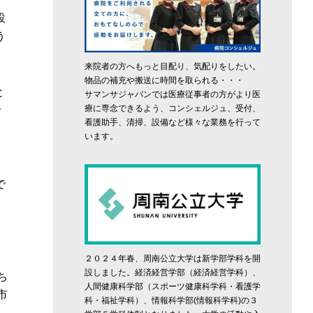
設
う
来院者の方へもっと目配り、気配りをしたい。
物品の補充や搬送に時間を取られる・・・
と
サマンサジャパンでは医療従事者の方がより医
療に専念できるよう、コンシェルジュ、受付、
で
看護助手、清掃、設備など様々な業務を行って
います。
と
で
。
２０２４年春、周南公立大学は新学部学科を開
設しました。経済経営学部（経済経営学科）、
ち
人間健康科学部（スポーツ健康科学科・看護学
市
科・福祉学科）、情報科学部(情報科学科)の３