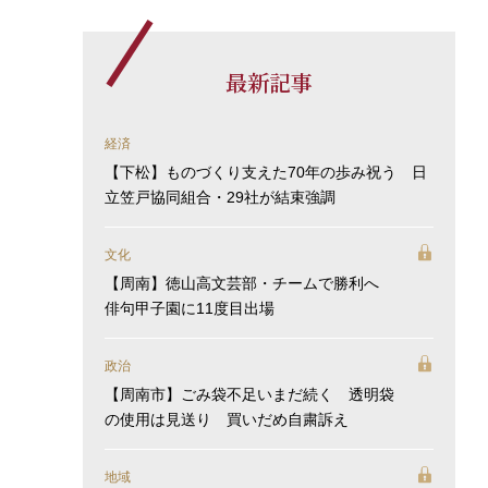
最新記事
経済
【下松】ものづくり支えた70年の歩み祝う 日
立笠戸協同組合・29社が結束強調
文化
【周南】徳山高文芸部・チームで勝利へ
俳句甲子園に11度目出場
政治
【周南市】ごみ袋不足いまだ続く 透明袋
の使用は見送り 買いだめ自粛訴え
地域