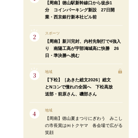
【周南】徳山駅新幹線口から徒歩1
分 コインパーキング新設 27日開
業・西京銀行新本社ビル前
スポーツ
【周南】新川完封、内村先制打で4強入
り 南陽工高が宇部鴻城高に快勝 26
日・準決勝へ挑む
地域
【下松】［あきた総文2026］総文
とNコンで憧れの全国へ 下松高放
送部・前原さん、磯部さん
地域
【周南】徳山夏まつりにぎわう みこし
の市長賞は㈱トクヤマ 各会場で広がる
笑顔