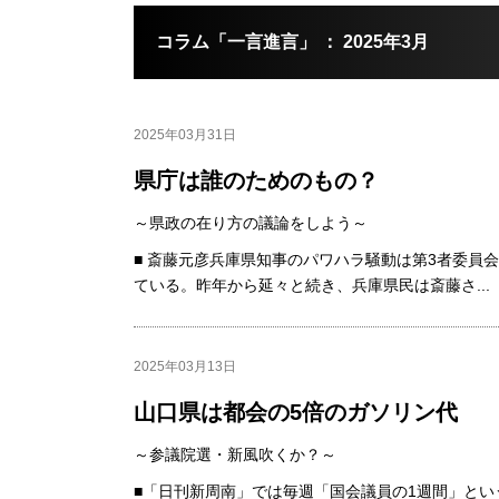
コラム「一言進言」 ： 2025年3月
2025年03月31日
県庁は誰のためのもの？
～県政の在り方の議論をしよう～
■ 斎藤元彦兵庫県知事のパワハラ騒動は第3者委員
ている。昨年から延々と続き、兵庫県民は斎藤さ...
2025年03月13日
山口県は都会の5倍のガソリン代
～参議院選・新風吹くか？～
■「日刊新周南」では毎週「国会議員の1週間」と