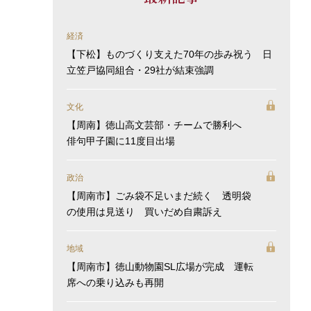
経済
【下松】ものづくり支えた70年の歩み祝う 日
立笠戸協同組合・29社が結束強調
文化
【周南】徳山高文芸部・チームで勝利へ
俳句甲子園に11度目出場
政治
【周南市】ごみ袋不足いまだ続く 透明袋
の使用は見送り 買いだめ自粛訴え
地域
【周南市】徳山動物園SL広場が完成 運転
席への乗り込みも再開