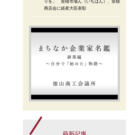
りを」 室積市場ん（いちばん）、室積
商店会に経産大臣表彰
最新記事