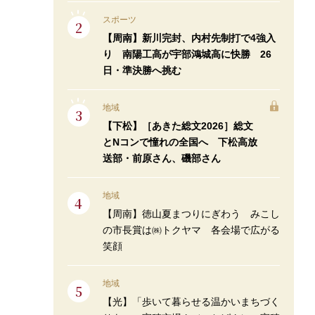
スポーツ
【周南】新川完封、内村先制打で4強入
り 南陽工高が宇部鴻城高に快勝 26
日・準決勝へ挑む
地域
【下松】［あきた総文2026］総文
とNコンで憧れの全国へ 下松高放
送部・前原さん、磯部さん
地域
【周南】徳山夏まつりにぎわう みこし
の市長賞は㈱トクヤマ 各会場で広がる
笑顔
地域
【光】「歩いて暮らせる温かいまちづく