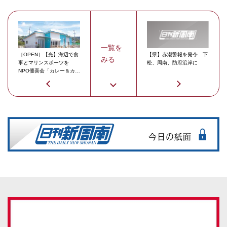
一覧を
［OPEN］【光】海辺で食
【県】赤潮警報を発令 下
みる
事とマリンスポーツを
松、周南、防府沿岸に
NPO優喜会「カレー＆カフ
ェ碧」「マリンクラブ碧」