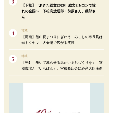
【下松】［あきた総文2026］総文とNコンで憧
れの全国へ 下松高放送部・前原さん、磯部さ
ん
地域
【周南】徳山夏まつりにぎわう みこしの市長賞は
㈱トクヤマ 各会場で広がる笑顔
地域
【光】「歩いて暮らせる温かいまちづくりを」 室
積市場ん（いちばん）、室積商店会に経産大臣表彰