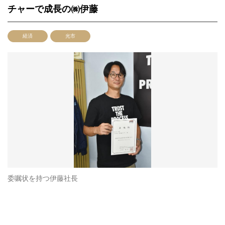
チャーで成長の㈱伊藤
経済
光市
委嘱状を持つ伊藤社長