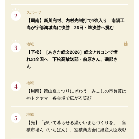
スポーツ
【周南】新川完封、内村先制打で4強入り 南陽工
高が宇部鴻城高に快勝 26日・準決勝へ挑む
地域
【下松】［あきた総文2026］総文とNコンで憧
れの全国へ 下松高放送部・前原さん、磯部さ
ん
地域
【周南】徳山夏まつりにぎわう みこしの市長賞は
㈱トクヤマ 各会場で広がる笑顔
地域
【光】「歩いて暮らせる温かいまちづくりを」 室
積市場ん（いちばん）、室積商店会に経産大臣表彰