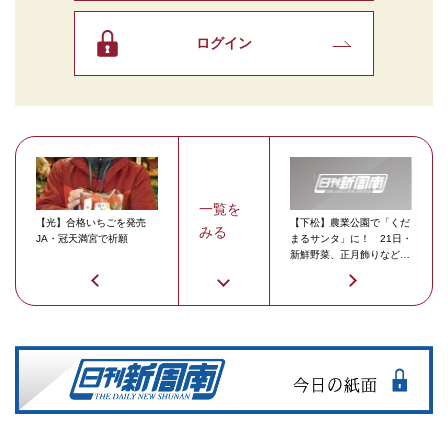
ログイン
一覧を
【光】合格いちごを発売
【下松】農業公園で「くだ
みる
JA・冠天満宮で祈願
まるサンタ」に！ 21日・
新鮮野菜、正月飾りなどの
年末朝市