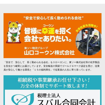
「安全で 安心して 長く勤められる会社」をスローガンに、東ソー株式会社等の化学製品
を安全かつ確実にお届けしています。安全輸送の実績でゴールドＧマーク認定を受け、従業
員が安心して働ける環境と「１５の福利厚生」で従業員の人生に寄り添っています。