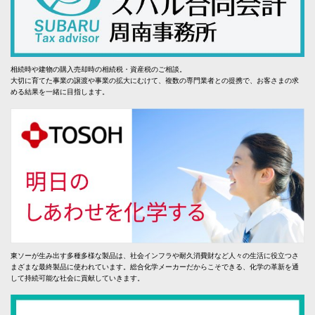
相続時や建物の購入売却時の相続税・資産税のご相談。
大切に育てた事業の譲渡や事業の拡大にむけて、複数の専門業者との提携で、お客さまの求
める結果を一緒に目指します。
東ソーが生み出す多種多様な製品は、社会インフラや耐久消費財など人々の生活に役立つさ
まざまな最終製品に使われています。総合化学メーカーだからこそできる、化学の革新を通
して持続可能な社会に貢献していきます。