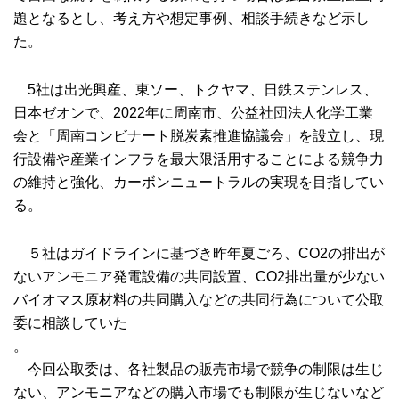
題となるとし、考え方や想定事例、相談手続きなど示し
た。
5社は出光興産、東ソー、トクヤマ、日鉄ステンレス、
日本ゼオンで、2022年に周南市、公益社団法人化学工業
会と「周南コンビナート脱炭素推進協議会」を設立し、現
行設備や産業インフラを最大限活用することによる競争力
の維持と強化、カーボンニュートラルの実現を目指してい
る。
５社はガイドラインに基づき昨年夏ごろ、CO2の排出が
ないアンモニア発電設備の共同設置、CO2排出量が少ない
バイオマス原材料の共同購入などの共同行為について公取
委に相談していた
。
今回公取委は、各社製品の販売市場で競争の制限は生じ
ない、アンモニアなどの購入市場でも制限が生じないなど