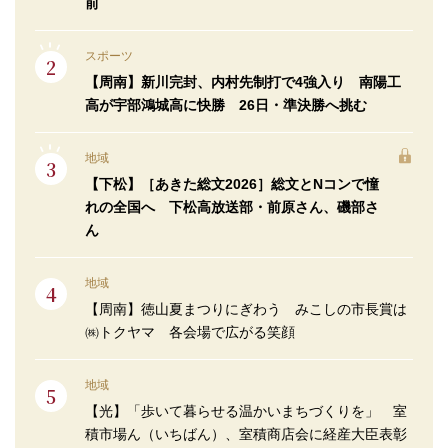
前
スポーツ
【周南】新川完封、内村先制打で4強入り 南陽工
高が宇部鴻城高に快勝 26日・準決勝へ挑む
地域
【下松】［あきた総文2026］総文とNコンで憧
れの全国へ 下松高放送部・前原さん、磯部さ
ん
地域
【周南】徳山夏まつりにぎわう みこしの市長賞は
㈱トクヤマ 各会場で広がる笑顔
地域
【光】「歩いて暮らせる温かいまちづくりを」 室
積市場ん（いちばん）、室積商店会に経産大臣表彰