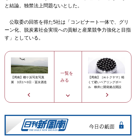
と結論。独禁法上問題ないとした。
公取委の回答を得た5社は「コンビナート一体で、グリ
ーン化、脱炭素社会実現への貢献と産業競争力強化と目指
す」としている。
一覧を
【周南】櫛ケ浜写友写真
【周南】［㈱トクヤマ］軽
みる
展 3月1〜3日・冨永酒造
くて硬いベアリングボー
ル 柳井に開発拠点開設