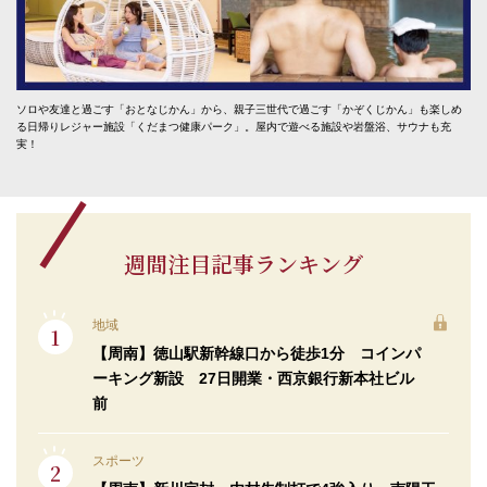
ソロや友達と過ごす「おとなじかん」から、親子三世代で過ごす「かぞくじかん」も楽しめ
る日帰りレジャー施設「くだまつ健康パーク」。屋内で遊べる施設や岩盤浴、サウナも充
実！
週間注目記事ランキング
地域
【周南】徳山駅新幹線口から徒歩1分 コインパ
ーキング新設 27日開業・西京銀行新本社ビル
前
スポーツ