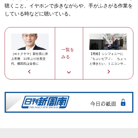
聴くこと。イヤホンで歩きながらや、手がふさがる作業を
している時などに聴いている。
一覧を
［㈱トクヤマ］新社長に井
【周南】シンフォニーに
みる
上常務 11年ぶり社長交
「ちょいピアノ」 ちょっ
代、横田氏は会長に
と弾きたい、ミニコンサー
トに