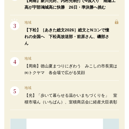
【周南】新川完封、内村先制打で4強入り 南陽工
高が宇部鴻城高に快勝 26日・準決勝へ挑む
地域
【下松】［あきた総文2026］総文とNコンで憧
れの全国へ 下松高放送部・前原さん、磯部さ
ん
地域
【周南】徳山夏まつりにぎわう みこしの市長賞は
㈱トクヤマ 各会場で広がる笑顔
地域
【光】「歩いて暮らせる温かいまちづくりを」 室
積市場ん（いちばん）、室積商店会に経産大臣表彰