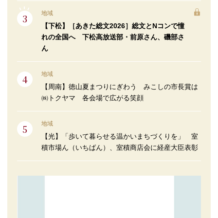
地域
【下松】［あきた総文2026］総文とNコンで憧
れの全国へ 下松高放送部・前原さん、磯部さ
ん
地域
【周南】徳山夏まつりにぎわう みこしの市長賞は
㈱トクヤマ 各会場で広がる笑顔
地域
【光】「歩いて暮らせる温かいまちづくりを」 室
積市場ん（いちばん）、室積商店会に経産大臣表彰