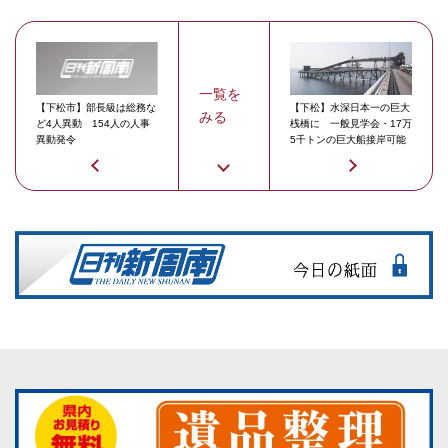
一覧を
【下松市】部長級は総務な
【下松】水深日本一の巨大
みる
ど4人異動 154人の人事
桟橋に 一般見学会・17万
異動発令
5千トンの巨大船接岸可能