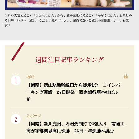
ソロや友達と過ごす「おとなじかん」から、親子三世代で過ごす「かぞくじかん」も楽しめ
る日帰りレジャー施設「くだまつ健康パーク」。屋内で遊べる施設や岩盤浴、サウナも充
実！
週間注目記事ランキング
地域
【周南】徳山駅新幹線口から徒歩1分 コインパ
ーキング新設 27日開業・西京銀行新本社ビル
前
スポーツ
【周南】新川完封、内村先制打で4強入り 南陽工
高が宇部鴻城高に快勝 26日・準決勝へ挑む